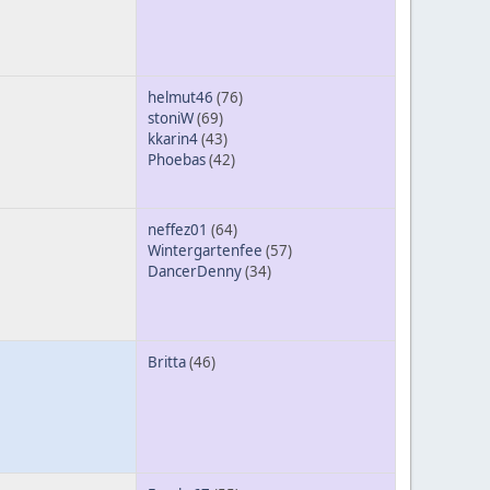
helmut46
(76)
stoniW
(69)
kkarin4
(43)
Phoebas
(42)
neffez01
(64)
Wintergartenfee
(57)
DancerDenny
(34)
Britta
(46)