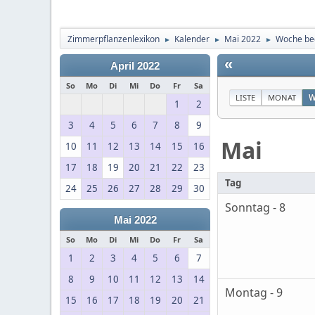
Zimmerpflanzenlexikon
Kalender
Mai 2022
Woche be
►
►
►
«
April 2022
So
Mo
Di
Mi
Do
Fr
Sa
LISTE
MONAT
W
1
2
3
4
5
6
7
8
9
Mai
10
11
12
13
14
15
16
17
18
19
20
21
22
23
Tag
24
25
26
27
28
29
30
Sonntag - 8
Mai 2022
So
Mo
Di
Mi
Do
Fr
Sa
1
2
3
4
5
6
7
8
9
10
11
12
13
14
Montag - 9
15
16
17
18
19
20
21