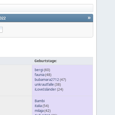
»
022
Geburtstage:
bergi
(60)
faunia
(48)
bubamara2712
(47)
unkrautfalle
(38)
iLoveIsländer
(24)
Bambi
italia
(54)
milaja
(42)