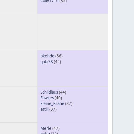
Colly1710
(35)
bkohde
(56)
gabi78
(44)
Schildlaus
(44)
Fawkes
(40)
kleine_Krähe
(37)
Tatiii
(37)
Merle
(47)