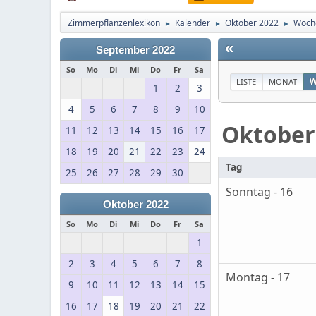
Zimmerpflanzenlexikon
Kalender
Oktober 2022
Woche
►
►
►
«
September 2022
So
Mo
Di
Mi
Do
Fr
Sa
LISTE
MONAT
W
1
2
3
4
5
6
7
8
9
10
Oktober
11
12
13
14
15
16
17
18
19
20
21
22
23
24
Tag
25
26
27
28
29
30
Sonntag - 16
Oktober 2022
So
Mo
Di
Mi
Do
Fr
Sa
1
2
3
4
5
6
7
8
Montag - 17
9
10
11
12
13
14
15
16
17
18
19
20
21
22