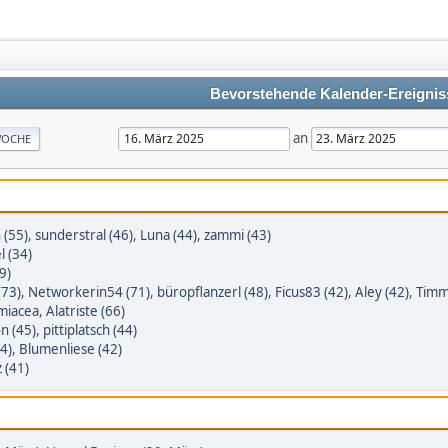
Bevorstehende Kalender-Ereignis
an
OCHE
 (55)
,
sunderstral (46)
,
Luna (44)
,
zammi (43)
 (34)
9)
(73)
,
Networkerin54 (71)
,
büropflanzerl (48)
,
Ficus83 (42)
,
Aley (42)
,
Timm
miacea
,
Alatriste (66)
n (45)
,
pittiplatsch (44)
4)
,
Blumenliese (42)
 (41)