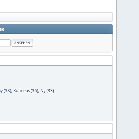
se
y (38)
,
Kofineas (36)
,
Ny (33)