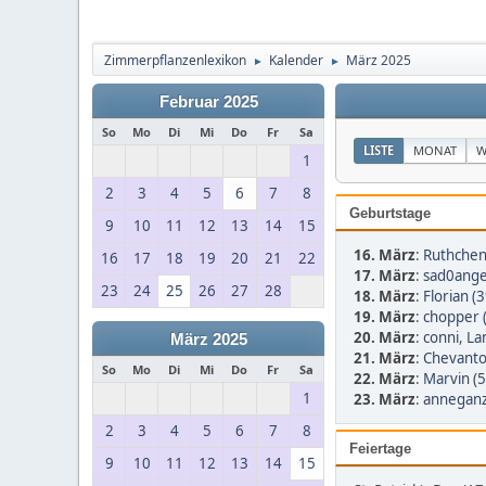
Zimmerpflanzenlexikon
Kalender
März 2025
►
►
Februar 2025
So
Mo
Di
Mi
Do
Fr
Sa
LISTE
MONAT
W
1
2
3
4
5
6
7
8
Geburtstage
9
10
11
12
13
14
15
16. März
:
Ruthchen
16
17
18
19
20
21
22
17. März
:
sad0angel
23
24
25
26
27
28
18. März
:
Florian (3
19. März
:
chopper 
20. März
:
conni
,
La
März 2025
21. März
:
Chevanto
So
Mo
Di
Mi
Do
Fr
Sa
22. März
:
Marvin (5
1
23. März
:
anneganz
2
3
4
5
6
7
8
Feiertage
9
10
11
12
13
14
15