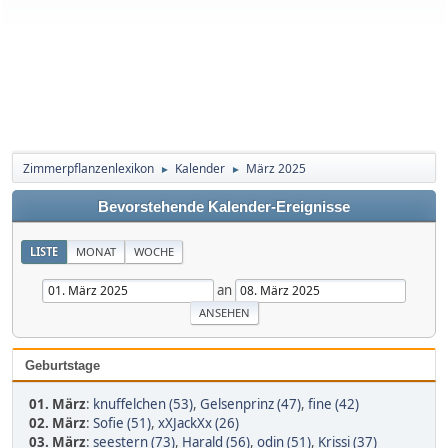
Zimmerpflanzenlexikon
Kalender
März 2025
►
►
Bevorstehende Kalender-Ereignisse
LISTE
MONAT
WOCHE
an
Geburtstage
01. März
:
knuffelchen (53)
,
Gelsenprinz (47)
,
fine (42)
02. März
:
Sofie (51)
,
xXJackXx (26)
03. März
:
seestern (73)
,
Harald (56)
,
odin (51)
,
Krissi (37)