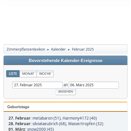
Zimmerpflanzenlexikon
Kalender
Februar 2025
►
►
Bevorstehende Kalender-Ereignisse
LISTE
MONAT
WOCHE
an
Geburtstage
27. Februar
:
metabaron (51)
,
Harmony4172 (40)
28. Februar
:
silviataeubrich (68)
,
Wassertropfen (32)
01. März
:
snow2000 (45)