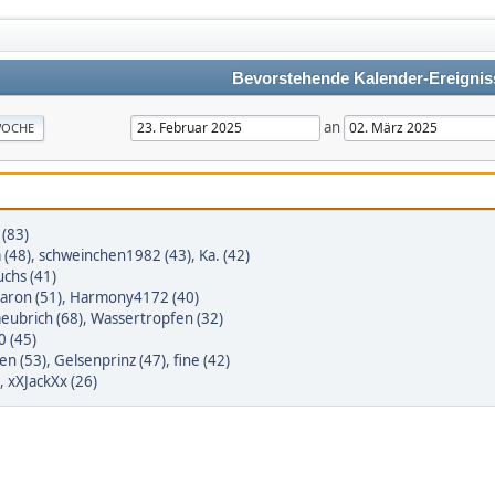
Bevorstehende Kalender-Ereignis
an
OCHE
 (83)
 (48)
,
schweinchen1982 (43)
,
Ka. (42)
chs (41)
aron (51)
,
Harmony4172 (40)
taeubrich (68)
,
Wassertropfen (32)
 (45)
en (53)
,
Gelsenprinz (47)
,
fine (42)
,
xXJackXx (26)