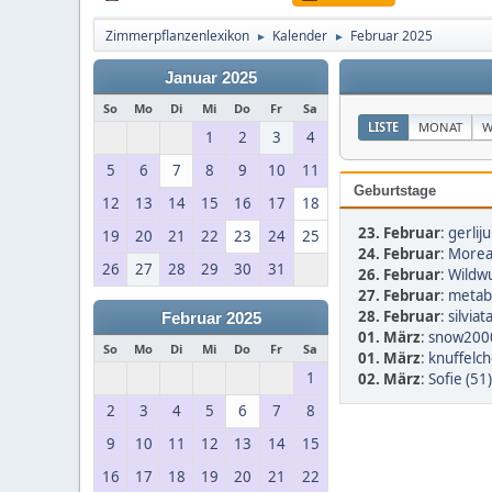
Zimmerpflanzenlexikon
Kalender
Februar 2025
►
►
Januar 2025
So
Mo
Di
Mi
Do
Fr
Sa
LISTE
MONAT
W
1
2
3
4
5
6
7
8
9
10
11
Geburtstage
12
13
14
15
16
17
18
23. Februar
:
gerliju
19
20
21
22
23
24
25
24. Februar
:
Morea
26
27
28
29
30
31
26. Februar
:
Wildwu
27. Februar
:
metab
28. Februar
:
silvia
Februar 2025
01. März
:
snow2000
So
Mo
Di
Mi
Do
Fr
Sa
01. März
:
knuffelch
1
02. März
:
Sofie (51)
2
3
4
5
6
7
8
9
10
11
12
13
14
15
16
17
18
19
20
21
22