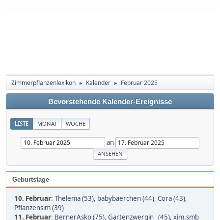
Zimmerpflanzenlexikon
Kalender
Februar 2025
►
►
Bevorstehende Kalender-Ereignisse
LISTE
MONAT
WOCHE
an
Geburtstage
10. Februar
:
Thelema (53)
,
babybaerchen (44)
,
Cora (43)
,
Pflanzensim (39)
11. Februar
:
BernerAsko (75)
,
Gartenzwergin_ (45)
,
xim.smb