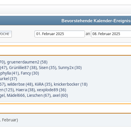
Bevorstehende Kalender-Ereignis
an
OCHE
70)
,
gruenerdaumen2 (58)
(47)
,
Grünlilie87 (38)
,
Sisen (35)
,
Sunny2x (30)
phylla (41)
,
Fancy (30)
rkel (37)
67)
,
wilderbse (48)
,
KiiRA (35)
,
knickerbocker (18)
n (125)
,
Haera (38)
,
xexplode89 (36)
gel
,
Mädel666
,
Lieschen (67)
,
axel (60)
 Februar)