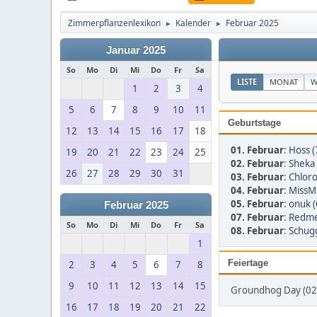
Zimmerpflanzenlexikon
Kalender
Februar 2025
►
►
Januar 2025
So
Mo
Di
Mi
Do
Fr
Sa
LISTE
MONAT
W
1
2
3
4
5
6
7
8
9
10
11
Geburtstage
12
13
14
15
16
17
18
01. Februar
:
Hoss (
19
20
21
22
23
24
25
02. Februar
:
Sheka 
26
27
28
29
30
31
03. Februar
:
Chloro
04. Februar
:
MissMu
05. Februar
:
onuk (
Februar 2025
07. Februar
:
Redme
So
Mo
Di
Mi
Do
Fr
Sa
08. Februar
:
Schug
1
Feiertage
2
3
4
5
6
7
8
9
10
11
12
13
14
15
Groundhog Day (02.
16
17
18
19
20
21
22