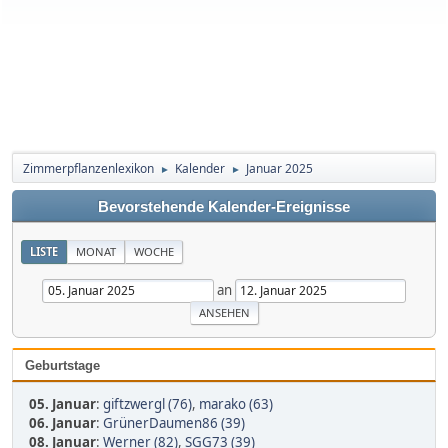
Zimmerpflanzenlexikon
Kalender
Januar 2025
►
►
Bevorstehende Kalender-Ereignisse
LISTE
MONAT
WOCHE
an
Geburtstage
05. Januar
:
giftzwergl (76)
,
marako (63)
06. Januar
:
GrünerDaumen86 (39)
08. Januar
:
Werner (82)
,
SGG73 (39)