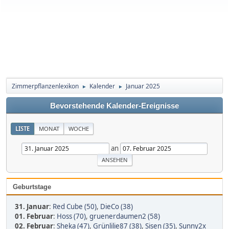
Zimmerpflanzenlexikon
Kalender
Januar 2025
►
►
Bevorstehende Kalender-Ereignisse
LISTE
MONAT
WOCHE
an
Geburtstage
31. Januar
:
Red Cube (50)
,
DieCo (38)
01. Februar
:
Hoss (70)
,
gruenerdaumen2 (58)
02. Februar
:
Sheka (47)
,
Grünlilie87 (38)
,
Sisen (35)
,
Sunny2x