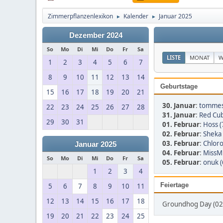
Zimmerpflanzenlexikon
Kalender
Januar 2025
►
►
Dezember 2024
So
Mo
Di
Mi
Do
Fr
Sa
LISTE
MONAT
W
1
2
3
4
5
6
7
8
9
10
11
12
13
14
Geburtstage
15
16
17
18
19
20
21
30. Januar
:
tommes
22
23
24
25
26
27
28
31. Januar
:
Red Cub
29
30
31
01. Februar
:
Hoss (
02. Februar
:
Sheka 
03. Februar
:
Chloro
Januar 2025
04. Februar
:
MissMu
So
Mo
Di
Mi
Do
Fr
Sa
05. Februar
:
onuk (
1
2
3
4
Feiertage
5
6
7
8
9
10
11
12
13
14
15
16
17
18
Groundhog Day (02.
19
20
21
22
23
24
25