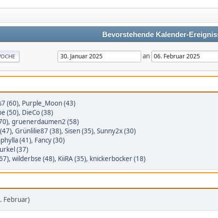
Bevorstehende Kalender-Ereignis
an
OCHE
7 (60)
,
Purple_Moon (43)
e (50)
,
DieCo (38)
70)
,
gruenerdaumen2 (58)
(47)
,
Grünlilie87 (38)
,
Sisen (35)
,
Sunny2x (30)
phylla (41)
,
Fancy (30)
rkel (37)
67)
,
wilderbse (48)
,
KiiRA (35)
,
knickerbocker (18)
 Februar)