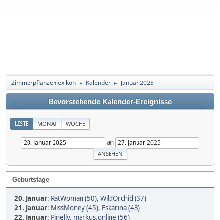
Zimmerpflanzenlexikon
Kalender
Januar 2025
►
►
Bevorstehende Kalender-Ereignisse
LISTE
MONAT
WOCHE
an
Geburtstage
20. Januar
:
RatWoman (50)
,
WildOrchid (37)
21. Januar
:
MissMoney (45)
,
Eskarina (43)
22. Januar
:
Pinelly
,
markus.online (56)