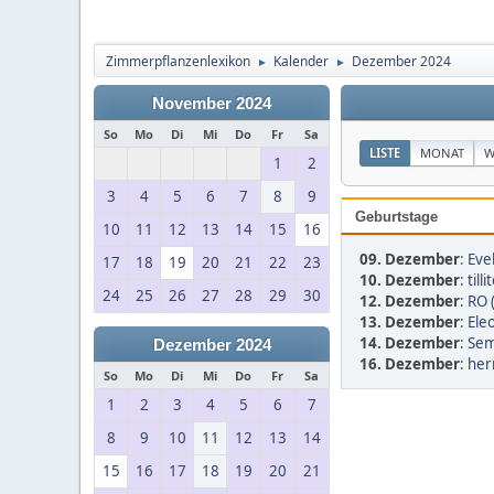
Zimmerpflanzenlexikon
Kalender
Dezember 2024
►
►
November 2024
So
Mo
Di
Mi
Do
Fr
Sa
LISTE
MONAT
W
1
2
3
4
5
6
7
8
9
Geburtstage
10
11
12
13
14
15
16
09. Dezember
:
Eve
17
18
19
20
21
22
23
10. Dezember
:
tilli
24
25
26
27
28
29
30
12. Dezember
:
RO 
13. Dezember
:
Ele
14. Dezember
:
Sem
Dezember 2024
16. Dezember
:
her
So
Mo
Di
Mi
Do
Fr
Sa
1
2
3
4
5
6
7
8
9
10
11
12
13
14
15
16
17
18
19
20
21