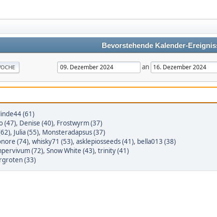
Bevorstehende Kalender-Ereignis
an
OCHE
linde44 (61)
to (47)
,
Denise (40)
,
Frostwyrm (37)
(62)
,
Julia (55)
,
Monsteradapsus (37)
onore (74)
,
whisky71 (53)
,
asklepiosseeds (41)
,
bella013 (38)
pervivum (72)
,
Snow White (43)
,
trinity (41)
rgroten (33)