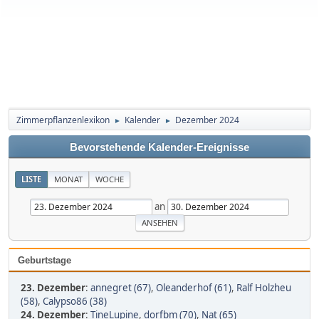
Zimmerpflanzenlexikon
Kalender
Dezember 2024
►
►
Bevorstehende Kalender-Ereignisse
LISTE
MONAT
WOCHE
an
Geburtstage
23. Dezember
:
annegret (67)
,
Oleanderhof (61)
,
Ralf Holzheu
(58)
,
Calypso86 (38)
24. Dezember
:
TineLupine
,
dorfbm (70)
,
Nat (65)