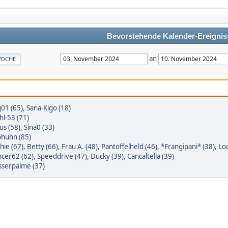
Bevorstehende Kalender-Ereignis
an
OCHE
01 (65)
,
Sana-Kigo (18)
hl-53 (71)
lus (58)
,
Sina0 (33)
huhn (85)
thie (67)
,
Betty (66)
,
Frau A. (48)
,
Pantoffelheld (46)
,
*Frangipani* (38)
,
Lou
cer62 (62)
,
Speeddrive (47)
,
Ducky (39)
,
Cancaltella (39)
serpalme (37)