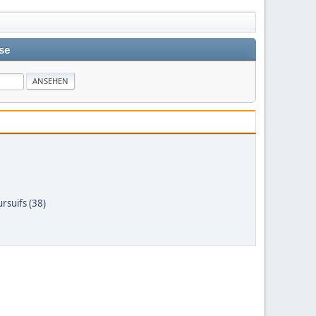
se
rsuifs (38)