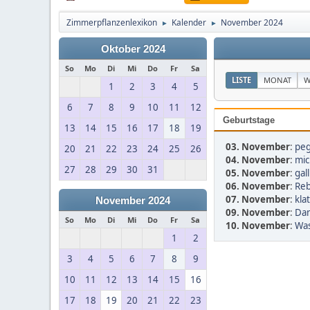
Zimmerpflanzenlexikon
Kalender
November 2024
►
►
Oktober 2024
So
Mo
Di
Mi
Do
Fr
Sa
LISTE
MONAT
W
1
2
3
4
5
6
7
8
9
10
11
12
Geburtstage
13
14
15
16
17
18
19
03. November
:
peg
20
21
22
23
24
25
26
04. November
:
mic
27
28
29
30
31
05. November
:
gal
06. November
:
Reb
07. November
:
kla
November 2024
09. November
:
Dan
So
Mo
Di
Mi
Do
Fr
Sa
10. November
:
Was
1
2
3
4
5
6
7
8
9
10
11
12
13
14
15
16
17
18
19
20
21
22
23