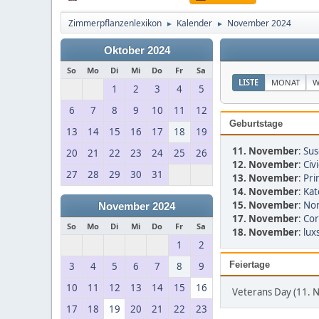
Zimmerpflanzenlexikon
Kalender
November 2024
►
►
Oktober 2024
So
Mo
Di
Mi
Do
Fr
Sa
LISTE
MONAT
W
1
2
3
4
5
6
7
8
9
10
11
12
Geburtstage
13
14
15
16
17
18
19
11. November
:
Sus
20
21
22
23
24
25
26
12. November
:
Civ
27
28
29
30
31
13. November
:
Pri
14. November
:
Kat
15. November
:
Non
November 2024
17. November
:
Cor
So
Mo
Di
Mi
Do
Fr
Sa
18. November
:
lux
1
2
Feiertage
3
4
5
6
7
8
9
10
11
12
13
14
15
16
Veterans Day (11.
17
18
19
20
21
22
23