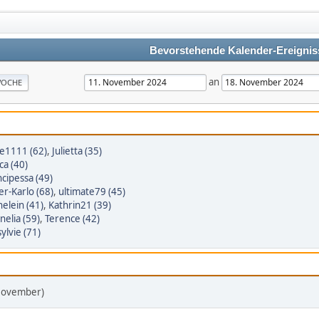
Bevorstehende Kalender-Ereignis
an
OCHE
e1111 (62)
,
Julietta (35)
ica (40)
ncipessa (49)
er-Karlo (68)
,
ultimate79 (45)
elein (41)
,
Kathrin21 (39)
nelia (59)
,
Terence (42)
sylvie (71)
 November)