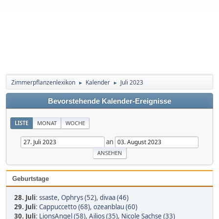
Zimmerpflanzenlexikon
Kalender
Juli 2023
►
►
Bevorstehende Kalender-Ereignisse
LISTE
MONAT
WOCHE
an
Geburtstage
28. Juli
:
ssaste
,
Ophrys (52)
,
divaa (46)
29. Juli
:
Cappuccetto (68)
,
ozeanblau (60)
30. Juli
:
LionsAngel (58)
,
Ailios (35)
,
Nicole Sachse (33)