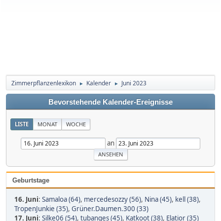
Zimmerpflanzenlexikon
Kalender
Juni 2023
►
►
Bevorstehende Kalender-Ereignisse
LISTE
MONAT
WOCHE
an
Geburtstage
16. Juni
:
Samaloa (64)
,
mercedesozzy (56)
,
Nina (45)
,
kell (38)
,
TropenJunkie (35)
,
Grüner.Daumen.300 (33)
17. Juni
:
Silke06 (54)
,
tubanges (45)
,
Katkoot (38)
,
Elatior (35)