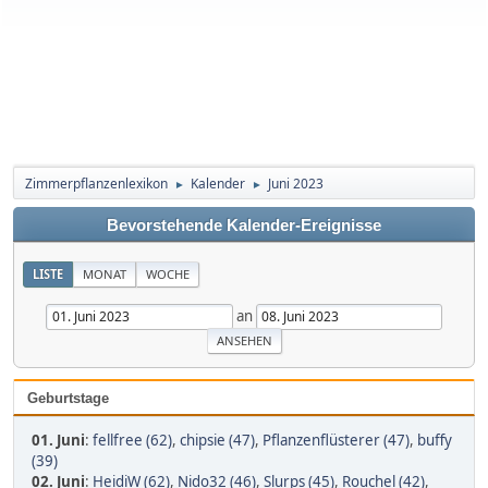
Zimmerpflanzenlexikon
Kalender
Juni 2023
►
►
Bevorstehende Kalender-Ereignisse
LISTE
MONAT
WOCHE
an
Geburtstage
01. Juni
:
fellfree (62)
,
chipsie (47)
,
Pflanzenflüsterer (47)
,
buffy
(39)
02. Juni
:
HeidiW (62)
,
Nido32 (46)
,
Slurps (45)
,
Rouchel (42)
,