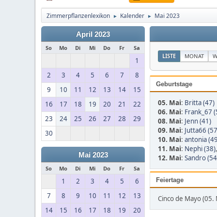
Zimmerpflanzenlexikon
Kalender
Mai 2023
►
►
April 2023
So
Mo
Di
Mi
Do
Fr
Sa
LISTE
MONAT
W
1
2
3
4
5
6
7
8
Geburtstage
9
10
11
12
13
14
15
05. Mai
:
Britta (47)
16
17
18
19
20
21
22
06. Mai
:
Frank_67 (
23
24
25
26
27
28
29
08. Mai
:
Jenn (41)
09. Mai
:
Jutta66 (57
30
10. Mai
:
antonia (49
11. Mai
:
Nephi (38)
Mai 2023
12. Mai
:
Sandro (54
So
Mo
Di
Mi
Do
Fr
Sa
Feiertage
1
2
3
4
5
6
7
8
9
10
11
12
13
Cinco de Mayo (05. 
14
15
16
17
18
19
20