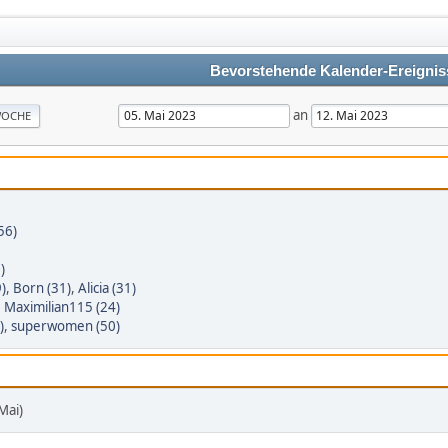
Bevorstehende Kalender-Ereignis
an
OCHE
56)
)
)
,
Born (31)
,
Alicia (31)
,
Maximilian115 (24)
)
,
superwomen (50)
Mai)