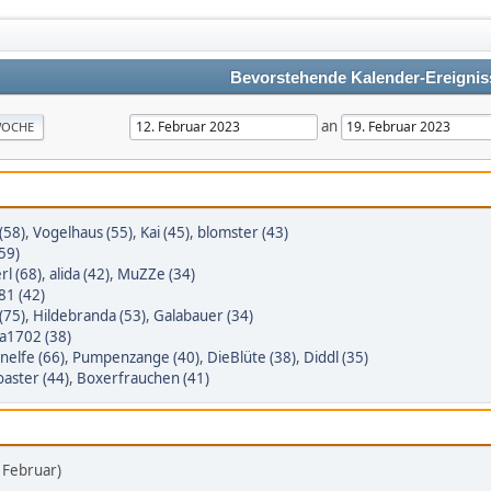
Bevorstehende Kalender-Ereignis
an
OCHE
(58)
,
Vogelhaus (55)
,
Kai (45)
,
blomster (43)
59)
rl (68)
,
alida (42)
,
MuZZe (34)
y81 (42)
(75)
,
Hildebranda (53)
,
Galabauer (34)
na1702 (38)
elfe (66)
,
Pumpenzange (40)
,
DieBlüte (38)
,
Diddl (35)
aster (44)
,
Boxerfrauchen (41)
. Februar)