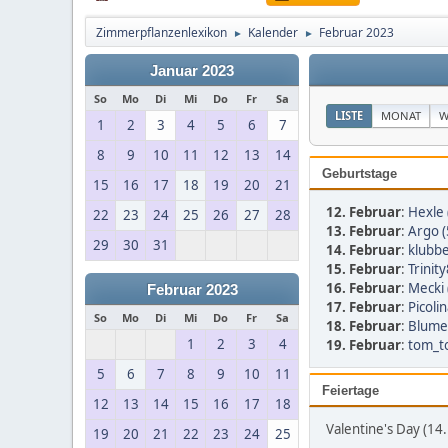
Zimmerpflanzenlexikon
Kalender
Februar 2023
►
►
Januar 2023
So
Mo
Di
Mi
Do
Fr
Sa
LISTE
MONAT
W
1
2
3
4
5
6
7
8
9
10
11
12
13
14
Geburtstage
15
16
17
18
19
20
21
12. Februar
:
Hexle 
22
23
24
25
26
27
28
13. Februar
:
Argo (
29
30
31
14. Februar
:
klubbe
15. Februar
:
Trinit
16. Februar
:
Mecki 
Februar 2023
17. Februar
:
Picoli
So
Mo
Di
Mi
Do
Fr
Sa
18. Februar
:
Blumen
1
2
3
4
19. Februar
:
tom_to
5
6
7
8
9
10
11
Feiertage
12
13
14
15
16
17
18
Valentine's Day (14
19
20
21
22
23
24
25