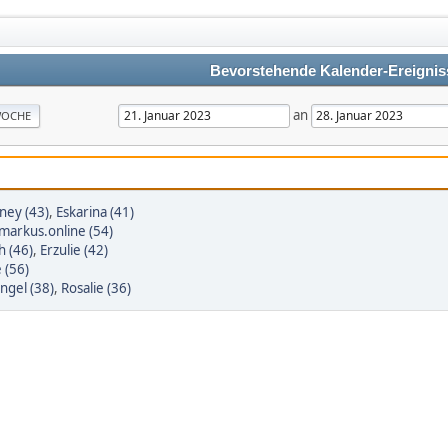
Bevorstehende Kalender-Ereignis
an
OCHE
ney (43)
,
Eskarina (41)
markus.online (54)
h (46)
,
Erzulie (42)
e (56)
ngel (38)
,
Rosalie (36)