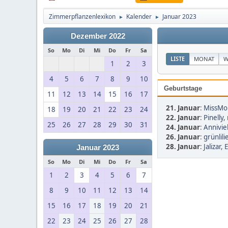
Zimmerpflanzenlexikon
Kalender
Januar 2023
►
►
Dezember 2022
So
Mo
Di
Mi
Do
Fr
Sa
LISTE
MONAT
W
1
2
3
4
5
6
7
8
9
10
Geburtstage
11
12
13
14
15
16
17
21. Januar
:
MissMo
18
19
20
21
22
23
24
22. Januar
:
Pinelly
,
25
26
27
28
29
30
31
24. Januar
:
Annivie
26. Januar
:
grünlili
28. Januar
:
Jalizar
,
E
Januar 2023
So
Mo
Di
Mi
Do
Fr
Sa
1
2
3
4
5
6
7
8
9
10
11
12
13
14
15
16
17
18
19
20
21
22
23
24
25
26
27
28