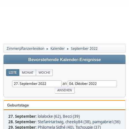
Zimmerpflanzenlexikon
Kalender
September 2022
►
►
Bevorstehende Kalender-Ereignisse
LISTE
MONAT
WOCHE
an
Geburtstage
27. September
:
lolalocke (62)
,
Becci (39)
28. September
:
StefanHartwig
,
cheeky84 (38)
,
pamgabriel (36)
29. September
:
Philomela Sidhé (40)
,
Tschoupie (37)