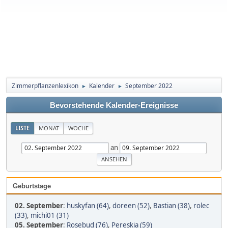
Zimmerpflanzenlexikon
Kalender
September 2022
►
►
Bevorstehende Kalender-Ereignisse
LISTE
MONAT
WOCHE
an
Geburtstage
02. September
:
huskyfan (64)
,
doreen (52)
,
Bastian (38)
,
rolec
(33)
,
michi01 (31)
05. September
:
Rosebud (76)
,
Pereskia (59)