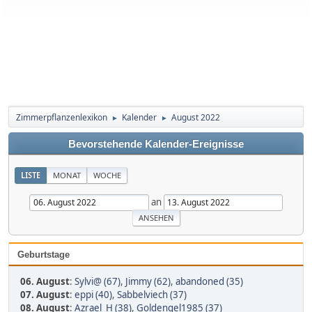
Zimmerpflanzenlexikon
Kalender
August 2022
►
►
Bevorstehende Kalender-Ereignisse
LISTE
MONAT
WOCHE
an
Geburtstage
06. August
:
Sylvi@ (67)
,
Jimmy (62)
,
abandoned (35)
07. August
:
eppi (40)
,
Sabbelviech (37)
08. August
:
Azrael_H (38)
,
Goldengel1985 (37)