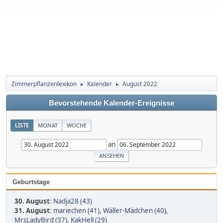
Zimmerpflanzenlexikon
Kalender
August 2022
►
►
Bevorstehende Kalender-Ereignisse
LISTE
MONAT
WOCHE
an
Geburtstage
30. August
:
Nadja28 (43)
31. August
:
mariechen (41)
,
Wäller-Mädchen (40)
,
MrsLadyBird (37)
,
KakHell (29)