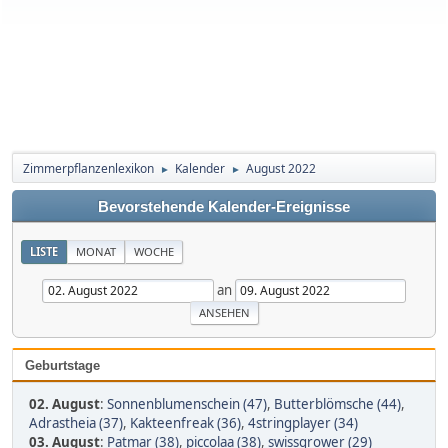
Zimmerpflanzenlexikon
Kalender
August 2022
►
►
Bevorstehende Kalender-Ereignisse
LISTE
MONAT
WOCHE
an
Geburtstage
02. August
:
Sonnenblumenschein (47)
,
Butterblömsche (44)
,
Adrastheia (37)
,
Kakteenfreak (36)
,
4stringplayer (34)
03. August
:
Patmar (38)
,
piccolaa (38)
,
swissgrower (29)