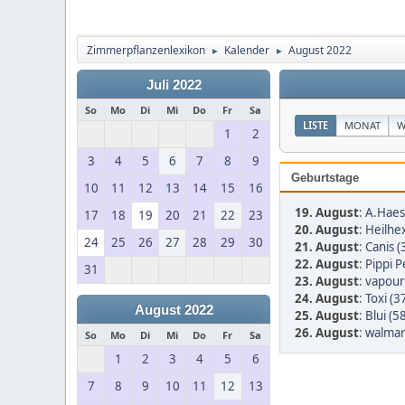
Zimmerpflanzenlexikon
Kalender
August 2022
►
►
Juli 2022
So
Mo
Di
Mi
Do
Fr
Sa
LISTE
MONAT
W
1
2
3
4
5
6
7
8
9
Geburtstage
10
11
12
13
14
15
16
19. August
:
A.Haes
17
18
19
20
21
22
23
20. August
:
Heilhex
24
25
26
27
28
29
30
21. August
:
Canis (
22. August
:
Pippi P
31
23. August
:
vapour-
24. August
:
Toxi (3
August 2022
25. August
:
Blui (5
26. August
:
walmar
So
Mo
Di
Mi
Do
Fr
Sa
1
2
3
4
5
6
7
8
9
10
11
12
13