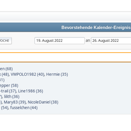
Bevorstehende Kalender-Ereignis
an
OCHE
en (68)
 (48)
,
VWPOLO1982 (40)
,
Hermie (35)
31)
epper (58)
trail (37)
,
Line1986 (36)
7)
,
lilith (36)
8)
,
Mary83 (39)
,
NicoleDaniel (38)
 (54)
,
fusselchen (44)