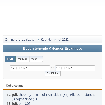
Zimmerpflanzenlexikon
Kalender
Juli 2022
►
►
Bevorstehende Kalender-Ereignisse
LISTE
MONAT
WOCHE
an
Geburtstage
12. Juli
:
thophi (74)
,
trimoli (72)
,
Lidam (36)
,
Pflanzenmäuschen
(35)
,
Corpsebride (34)
13. Juli
:
piti1805