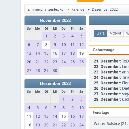
Zimmerpflanzenlexikon
Kalender
Dezember 2022
►
►
November 2022
So
Mo
Di
Mi
Do
Fr
Sa
LISTE
MONAT
W
1
2
3
4
5
6
7
8
9
10
11
12
Geburtstage
13
14
15
16
17
18
19
21. Dezember
:
TeD
20
21
22
23
24
25
26
22. Dezember
:
Lim
27
28
29
30
23. Dezember
:
ann
24. Dezember
:
Tin
25. Dezember
:
Fled
Dezember 2022
26. Dezember
:
Diet
So
Mo
Di
Mi
Do
Fr
Sa
27. Dezember
:
sag
1
2
3
28. Dezember
:
usch
4
5
6
7
8
9
10
Feiertage
11
12
13
14
15
16
17
Winter Solstice (21
18
19
20
21
22
23
24