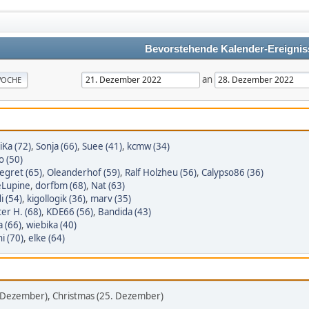
Bevorstehende Kalender-Ereignis
an
OCHE
iKa (72)
,
Sonja (66)
,
Suee (41)
,
kcmw (34)
o (50)
egret (65)
,
Oleanderhof (59)
,
Ralf Holzheu (56)
,
Calypso86 (36)
eLupine
,
dorfbm (68)
,
Nat (63)
i (54)
,
kigollogik (36)
,
marv (35)
er H. (68)
,
KDE66 (56)
,
Bandida (43)
a (66)
,
wiebika (40)
i (70)
,
elke (64)
. Dezember), Christmas (25. Dezember)