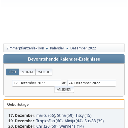
Zimmerpflanzenlexikon
Kalender
Dezember 2022
►
►
Bevorstehende Kalender-Ereignisse
LISTE
MONAT
WOCHE
an
Geburtstage
17. Dezember
:
marcu (66)
,
Stina (59)
,
Tissy (45)
19. Dezember
:
TropicsFan (60)
,
Alinija (44)
,
Susi83 (39)
20. Dezember
:
Chris20 (69)
,
Werner F (14)