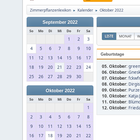
Zimmerpflanzenlexikon
Kalender
Oktober 2022
►
►
September 2022
So
Mo
Di
Mi
Do
Fr
Sa
LISTE
MONAT
W
1
2
3
4
5
6
7
8
9
10
Geburtstage
11
12
13
14
15
16
17
05. Oktober
:
gree
18
19
20
21
22
23
24
06. Oktober
:
Gnesk
25
26
27
28
29
30
07. Oktober
:
fckwfr
08. Oktober
:
Dirgis
09. Oktober
:
Purzel
Oktober 2022
10. Oktober
:
Katja 
So
Mo
Di
Mi
Do
Fr
Sa
11. Oktober
:
Blümc
1
12. Oktober
:
Fried
2
3
4
5
6
7
8
9
10
11
12
13
14
15
16
17
18
19
20
21
22