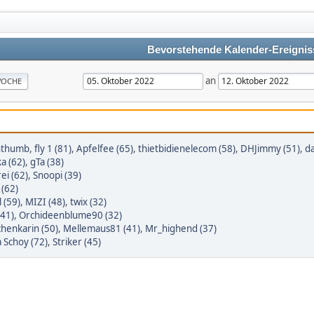
Bevorstehende Kalender-Ereignis
an
OCHE
nthumb
,
fly 1 (81)
,
Apfelfee (65)
,
thietbidienelecom (58)
,
DHJimmy (51)
,
d
a (62)
,
gTa (38)
ei (62)
,
Snoopi (39)
 (62)
 (59)
,
MIZI (48)
,
twix (32)
(41)
,
Orchideenblume90 (32)
henkarin (50)
,
Mellemaus81 (41)
,
Mr_highend (37)
a Schoy (72)
,
Striker (45)