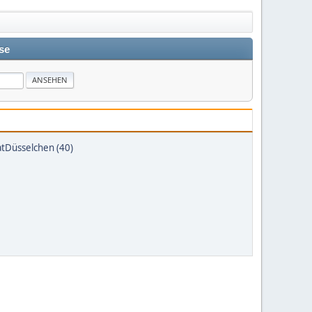
se
atDüsselchen (40)