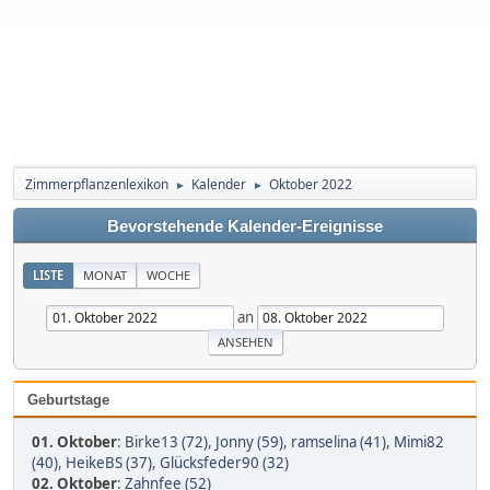
Zimmerpflanzenlexikon
Kalender
Oktober 2022
►
►
Bevorstehende Kalender-Ereignisse
LISTE
MONAT
WOCHE
an
Geburtstage
01. Oktober
:
Birke13 (72)
,
Jonny (59)
,
ramselina (41)
,
Mimi82
(40)
,
HeikeBS (37)
,
Glücksfeder90 (32)
02. Oktober
:
Zahnfee (52)