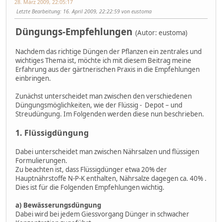
28. März 2009, 22:05:17
Letzte Bearbeitung
: 16. April 2009, 22:22:59 von eustoma
Düngungs-Empfehlungen
(Autor: eustoma)
Nachdem das richtige Düngen der Pflanzen ein zentrales und
wichtiges Thema ist, möchte ich mit diesem Beitrag meine
Erfahrung aus der gärtnerischen Praxis in die Empfehlungen
einbringen.
Zunächst unterscheidet man zwischen den verschiedenen
Düngungsmöglichkeiten, wie der Flüssig - Depot – und
Streudüngung. Im Folgenden werden diese nun beschrieben.
1. Flüssigdüngung
Dabei unterscheidet man zwischen Nährsalzen und flüssigen
Formulierungen.
Zu beachten ist, dass Flüssigdünger etwa 20% der
Hauptnährstoffe N-P-K enthalten, Nährsalze dagegen ca. 40% .
Dies ist für die Folgenden Empfehlungen wichtig.
a) Bewässerungsdüngung
Dabei wird bei jedem Giessvorgang Dünger in schwacher