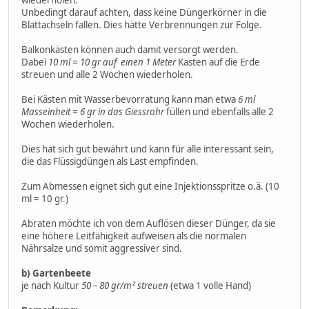
Unbedingt darauf achten, dass keine Düngerkörner in die
Blattachseln fallen. Dies hätte Verbrennungen zur Folge.
Balkonkästen können auch damit versorgt werden.
Dabei
10 ml = 10 gr auf einen 1 Meter
Kasten auf die Erde
streuen und alle 2 Wochen wiederholen.
Bei Kästen mit Wasserbevorratung kann man etwa
6 ml
Masseinheit = 6 gr in das Giessrohr
füllen und ebenfalls alle 2
Wochen wiederholen.
Dies hat sich gut bewährt und kann für alle interessant sein,
die das Flüssigdüngen als Last empfinden.
Zum Abmessen eignet sich gut eine Injektionsspritze o.ä. (10
ml = 10 gr.)
Abraten möchte ich von dem Auflösen dieser Dünger, da sie
eine höhere Leitfähigkeit aufweisen als die normalen
Nährsalze und somit aggressiver sind.
b) Gartenbeete
je nach Kultur
50 – 80 gr/m² streuen
(etwa 1 volle Hand)