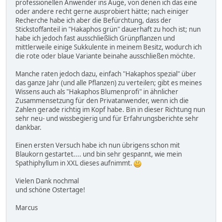
professionellen Anwender ins Auge, von denen ich das eine
oder andere recht gerne ausprobiert hätte; nach einiger
Recherche habe ich aber die Befürchtung, dass der
Stickstoffanteil in "Hakaphos grün" dauerhaft zu hoch ist; nun
habe ich jedoch fast ausschließlich Grünpflanzen und
mittlerweile einige Sukkulente in meinem Besitz, wodurch ich
die rote oder blaue Variante beinahe ausschließen möchte.
Manche raten jedoch dazu, einfach "Hakaphos spezial" über
das ganze Jahr (und alle Pflanzen) zu verteilen; gibt es meines
Wissens auch als "Hakaphos Blumenprofi" in ähnlicher
Zusammensetzung für den Privatanwender, wenn ich die
Zahlen gerade richtig im Kopf habe. Bin in dieser Richtung nun
sehr neu- und wissbegierig und für Erfahrungsberichte sehr
dankbar.
Einen ersten Versuch habe ich nun übrigens schon mit
Blaukorn gestartet.... und bin sehr gespannt, wie mein
Spathiphyllum in XXL dieses aufnimmt.
Vielen Dank nochmal
und schöne Ostertage!
Marcus