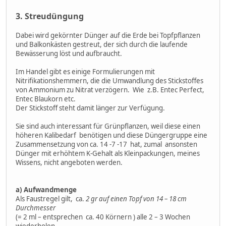
3. Streudüngung
Dabei wird gekörnter Dünger auf die Erde bei Topfpflanzen
und Balkonkästen gestreut, der sich durch die laufende
Bewässerung löst und aufbraucht.
Im Handel gibt es einige Formulierungen mit
Nitrifikationshemmern, die die Umwandlung des Stickstoffes
von Ammonium zu Nitrat verzögern. Wie z.B. Entec Perfect,
Entec Blaukorn etc.
Der Stickstoff steht damit länger zur Verfügung.
Sie sind auch interessant für Grünpflanzen, weil diese einen
höheren Kalibedarf benötigen und diese Düngergruppe eine
Zusammensetzung von ca. 14 -7 -17 hat, zumal ansonsten
Dünger mit erhöhtem K-Gehalt als Kleinpackungen, meines
Wissens, nicht angeboten werden.
a) Aufwandmenge
Als Faustregel gilt, ca.
2 gr auf einen Topf von 14 – 18 cm
Durchmesser
(= 2 ml – entsprechen ca. 40 Körnern ) alle 2 – 3 Wochen
wiederholen.