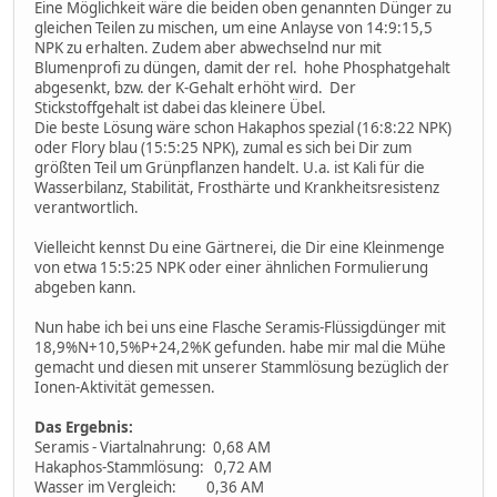
Eine Möglichkeit wäre die beiden oben genannten Dünger zu
gleichen Teilen zu mischen, um eine Anlayse von 14:9:15,5
NPK zu erhalten. Zudem aber abwechselnd nur mit
Blumenprofi zu düngen, damit der rel. hohe Phosphatgehalt
abgesenkt, bzw. der K-Gehalt erhöht wird. Der
Stickstoffgehalt ist dabei das kleinere Übel.
Die beste Lösung wäre schon Hakaphos spezial (16:8:22 NPK)
oder Flory blau (15:5:25 NPK), zumal es sich bei Dir zum
größten Teil um Grünpflanzen handelt. U.a. ist Kali für die
Wasserbilanz, Stabilität, Frosthärte und Krankheitsresistenz
verantwortlich.
Vielleicht kennst Du eine Gärtnerei, die Dir eine Kleinmenge
von etwa 15:5:25 NPK oder einer ähnlichen Formulierung
abgeben kann.
Nun habe ich bei uns eine Flasche Seramis-Flüssigdünger mit
18,9%N+10,5%P+24,2%K gefunden. habe mir mal die Mühe
gemacht und diesen mit unserer Stammlösung bezüglich der
Ionen-Aktivität gemessen.
Das Ergebnis:
Seramis - Viartalnahrung: 0,68 AM
Hakaphos-Stammlösung: 0,72 AM
Wasser im Vergleich: 0,36 AM