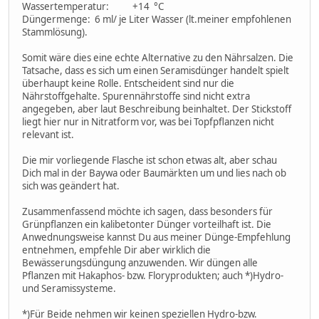
Wassertemperatur: +14 °C
Düngermenge: 6 ml/ je Liter Wasser (lt.meiner empfohlenen
Stammlösung).
Somit wäre dies eine echte Alternative zu den Nährsalzen. Die
Tatsache, dass es sich um einen Seramisdünger handelt spielt
überhaupt keine Rolle. Entscheident sind nur die
Nährstoffgehalte. Spurennährstoffe sind nicht extra
angegeben, aber laut Beschreibung beinhaltet. Der Stickstoff
liegt hier nur in Nitratform vor, was bei Topfpflanzen nicht
relevant ist.
Die mir vorliegende Flasche ist schon etwas alt, aber schau
Dich mal in der Baywa oder Baumärkten um und lies nach ob
sich was geändert hat.
Zusammenfassend möchte ich sagen, dass besonders für
Grünpflanzen ein kalibetonter Dünger vorteilhaft ist. Die
Anwednungsweise kannst Du aus meiner Dünge-Empfehlung
entnehmen, empfehle Dir aber wirklich die
Bewässerungsdüngung anzuwenden. Wir düngen alle
Pflanzen mit Hakaphos- bzw. Floryprodukten; auch *)Hydro-
und Seramissysteme.
*)Für Beide nehmen wir keinen speziellen Hydro-bzw.