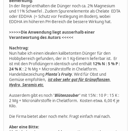
Bemerkung:
In der Regel enthalten die Dünger noch ca. 2% Magnesium
und 11% Schwefel . Zudem Spurenelemente als Chelate EDTA
oder EDDHA (= Schutz vor Festlegung im Boden), wobei
EDDHA im höheren PH-Bereich die bessere Wirkung hat.
>>>>>Die Anwendung liegt ausserhalb einer
Verantwortung des Autors <<<<<
Nachtrag:
Nun habe ich einen idealen kalibetonten Dünger für den
Hobbybereich gefunden, der in 1 Kg-Eimern lieferbar ist. Er
ist mit den Profidüngern identisch und enthält
12% N : 5 % P :
24 % K
: 2 % Mg + Micronährstoffe in Chelatform.
Handelsbezeichung
Planta´s Fruity
. Wird für Obst und
Gemüse empfohlen,
ist aber sehr gut für Grünpflanzen,
Hydro, Seramis etc
.
Ausserdem gibt es noch "
Blütenzauber
" mit 15N : 10 P : 15 K :
2 Mg + Micronährstoffe in Chelatform. Kosten etwa. 6,00 € je
Kilo.
Die Firma bietet aber noch mehr. Fragt einfach mal nach.
Aber eine Bitte: