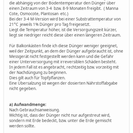
die abhängig von der Bodentemperatur den Dünger über
einen Zeitraum von 3-4 bzw. 8-9 Monaten freigibt. ( Manna
Cote, Osmocote, Plantosan etc.)
Bei der 3-4 M-Version wird bei einer Substrattemperatur von
21°C jeweils 1% Dünger pro Tag freigesetzt.
Liegt die Temperatur höher, ist die Versorgungszeit kürzer,
liegt sie niedriger reicht diese über einen längeren Zeitraum.
Für Balkonkästen finde ich diese Dünger weniger geeignet,
weil der Zeitpunkt, an dem der Dünger aufgebraucht ist, ohne
Messgerät nicht festgestellt werden kann und die Gefahr
einer Unterversorgung mit irreversiblen Schäden besteht.
In jedem Fall ist es angebracht, rechtzeitig bzw. vorzeitig mit
der Nachdüngung zu beginnen.
Dies gilt auch für Topfpflanzen.
Eine Übersalzung ist wegen der dosierten Nährstoffabgabe
nicht gegeben.
a) Aufwandmenge:
Nach Gebrauchsanweisung.
Wichtig ist, dass der Dünger nicht nur aufgestreut wird,
sondern mit Erde bedeckt, bzw. unter die Erde gemischt
werden sollte.