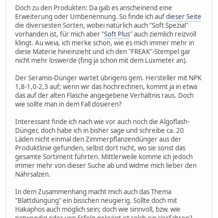
Doch zu den Produkten: Da gab es anscheinend eine
Erweiterung oder Umbenennung. So finde ich auf
dieser Seite
die diversesten Sorten, wobei natürlich auch "Soft Spezial"
vorhanden ist, für mich aber "
Soft Plus
" auch ziemlich reizvoll
klingt. Au weia, ich merke schon, wie es mich immer mehr in
diese Materie hineinzieht und ich den "FREAK"-Stempel gar
nicht mehr loswerde (fing ja schon mit dem Luxmeter an).
Der Seramis-Dünger wartet übrigens gem. Hersteller mit NPK
1,8-1,0-2,3 auf; wenn wir das hochrechnen, kommt ja in etwa
das auf der alten Flasche angegebene Verhältnis raus. Doch
wie sollte man in dem Fall dosieren?
Interessant finde ich nach wie vor auch noch die Algoflash-
Dünger, doch habe ich in bisher sage und schreibe ca. 20
Läden nicht einmal den Zimmerpflanzendünger aus der
Produktlinie gefunden, selbst dort nicht, wo sie sonst das
gesamte Sortiment führten. Mittlerweile komme ich jedoch
immer mehr von dieser Suche ab und widme mich lieber den
Nährsalzen.
In dem Zusammenhang macht mich auch das Thema
"Blattdüngung" ein bisschen neugierig. Sollte doch mit
Hakaphos auch möglich sein; doch wie sinnvoll, bzw. wie