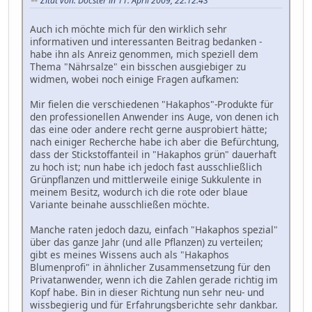
Zitat von: Docster in 11. April 2009, 22:12:43
Auch ich möchte mich für den wirklich sehr
informativen und interessanten Beitrag bedanken -
habe ihn als Anreiz genommen, mich speziell dem
Thema "Nährsalze" ein bisschen ausgiebiger zu
widmen, wobei noch einige Fragen aufkamen:
Mir fielen die verschiedenen "Hakaphos"-Produkte für
den professionellen Anwender ins Auge, von denen ich
das eine oder andere recht gerne ausprobiert hätte;
nach einiger Recherche habe ich aber die Befürchtung,
dass der Stickstoffanteil in "Hakaphos grün" dauerhaft
zu hoch ist; nun habe ich jedoch fast ausschließlich
Grünpflanzen und mittlerweile einige Sukkulente in
meinem Besitz, wodurch ich die rote oder blaue
Variante beinahe ausschließen möchte.
Manche raten jedoch dazu, einfach "Hakaphos spezial"
über das ganze Jahr (und alle Pflanzen) zu verteilen;
gibt es meines Wissens auch als "Hakaphos
Blumenprofi" in ähnlicher Zusammensetzung für den
Privatanwender, wenn ich die Zahlen gerade richtig im
Kopf habe. Bin in dieser Richtung nun sehr neu- und
wissbegierig und für Erfahrungsberichte sehr dankbar.