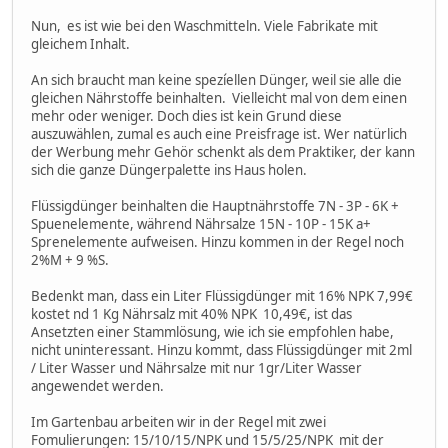
Nun, es ist wie bei den Waschmitteln. Viele Fabrikate mit
gleichem Inhalt.
An sich braucht man keine spezíellen Dünger, weil sie alle die
gleichen Nährstoffe beinhalten. Vielleicht mal von dem einen
mehr oder weniger. Doch dies ist kein Grund diese
auszuwählen, zumal es auch eine Preisfrage ist. Wer natürlich
der Werbung mehr Gehör schenkt als dem Praktiker, der kann
sich die ganze Düngerpalette ins Haus holen.
Flüssigdünger beinhalten die Hauptnährstoffe 7N - 3P - 6K +
Spuenelemente, während Nährsalze 15N - 10P - 15K a+
Sprenelemente aufweisen. Hinzu kommen in der Regel noch
2%M + 9 %S.
Bedenkt man, dass ein Liter Flüssigdünger mit 16% NPK 7,99€
kostet nd 1 Kg Nährsalz mit 40% NPK 10,49€, ist das
Ansetzten einer Stammlösung, wie ich sie empfohlen habe,
nicht uninteressant. Hinzu kommt, dass Flüssigdünger mit 2ml
/ Liter Wasser und Nährsalze mit nur 1gr/Liter Wasser
angewendet werden.
Im Gartenbau arbeiten wir in der Regel mit zwei
Fomulierungen: 15/10/15/NPK und 15/5/25/NPK mit der