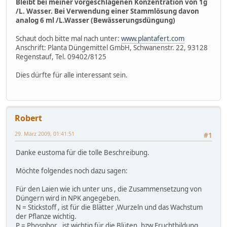
Bleibt bei meiner vorgeschlagenen Konzentration von 1g
/L. Wasser. Bei Verwendung einer Stammlösung davon
analog 6 ml /L.Wasser (Bewässerungsdüngung)
Schaut doch bitte mal nach unter:
www.plantafert.com
Anschrift: Planta Düngemittel GmbH, Schwanenstr. 22, 93128
Regenstauf, Tel. 09402/8125
Dies dürfte für alle interessant sein.
Robert
29. März 2009, 01:41:51
#1
Danke eustoma für die tolle Beschreibung.
Möchte folgendes noch dazu sagen:
Für den Laien wie ich unter uns , die Zusammensetzung von
Düngern wird in NPK angegeben.
N = Stickstoff , ist für die Blätter ,Wurzeln und das Wachstum
der Pflanze wichtig.
P = Phosphor , ist wichtig für die Blüten ,bzw Fruchtbildung.