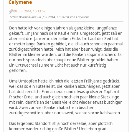
Calymene
08. Juli 2014, 10:13:57
Letzte Bearbeitung
: 08. Juli 2014, 10:26:04 von Calymene
Den hatte ich vor einigen Jahren als ganz kleine Jungpflanze
gekauft. Im Jahr nach dem Kauf einmal umgetopft, jetzt saß er
aber seit drei Jahren in der selben Erde. Im Lauf der Zeit hat
er meterlange Ranken gebildet, die ich auch schon ein paarmal
zurückgeschnitten hatte. Mich hat aber beunruhigt, dass die
Blätter im kleiner wurden, und die Ranken sogar mancherorts
nur noch sporadisch überhaupt neue Blätter gebildet haben.
Ein Ortswechsel zu mehr Licht hat auch nur kurzfristig
geholfen.
Ums Umtopfen hatte ich mich die letzten Frühjahre gedrückt,
weil das so ein Futzelei ist, die Ranken abzuhängen. Jetzt aber
halt doch endlich. Einmal neuer und etwas größerer Topf, mit
frischer Erde, und auch gleich noch ein paar kleine Stecklinge
mit rein, damit´s an der Basis vielleicht wieder etwas buschiger
wird. Zwei von vier Ranken hab ich ein bisschen
zurückgeschnitten, aber nur soweit, wie sie vorne kahl waren.
Das Ergebnis: Standort ist ja noch derselbe, aber plötzlich
kommen wieder richtig große Blätter! Und eben grad