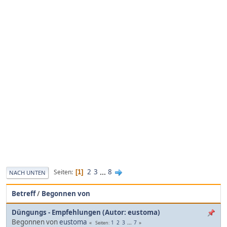
2
3
...
8
Seiten
1
NACH UNTEN
Betreff
/
Begonnen von
Düngungs - Empfehlungen (Autor: eustoma)
Begonnen von
eustoma
1
2
3
...
7
Seiten