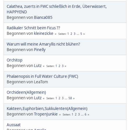
Calathea, zuerts in FWC schließlich in Erde, Überwässert,
HAPPYEND
Begonnen von
Bianca085
Radikaler Schnitt beim Ficus ??
Begonnen von
kleinezicke
1
2
3
...
5
Seiten
Warum will meine Amaryllis nicht blühen?
Begonnen von
Pinelly
Orchitop
Begonnen von
Lutz
1
2
3
Seiten
Phalaenopsis in Full Water Culture (FWC)
Begonnen von LeaTom
Orchideen(Allgemein)
Begonnen von
Lutz
1
2
3
...
58
Seiten
Kakteen,Euphorbien,Sukkulenten(Allgemein)
Begonnen von
TropenJunkie
1
2
3
...
6
Seiten
Aussaat