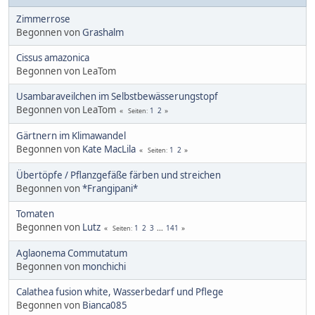
Zimmerrose
Begonnen von
Grashalm
Cissus amazonica
Begonnen von LeaTom
Usambaraveilchen im Selbstbewässerungstopf
Begonnen von LeaTom
1
2
Seiten
Gärtnern im Klimawandel
Begonnen von
Kate MacLila
1
2
Seiten
Übertöpfe / Pflanzgefäße färben und streichen
Begonnen von
*Frangipani*
Tomaten
Begonnen von
Lutz
1
2
3
...
141
Seiten
Aglaonema Commutatum
Begonnen von
monchichi
Calathea fusion white, Wasserbedarf und Pflege
Begonnen von
Bianca085