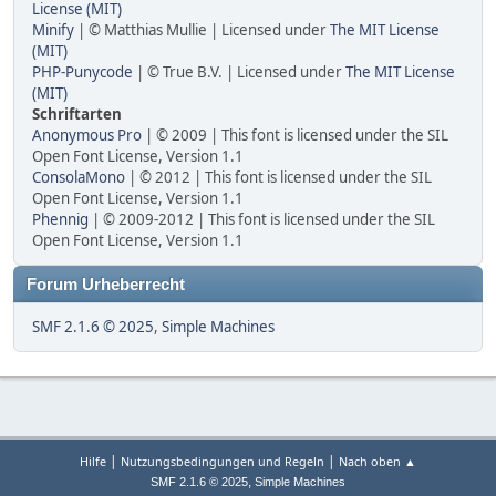
License (MIT)
Minify
| © Matthias Mullie | Licensed under
The MIT License
(MIT)
PHP-Punycode
| © True B.V. | Licensed under
The MIT License
(MIT)
Schriftarten
Anonymous Pro
| © 2009 | This font is licensed under the SIL
Open Font License, Version 1.1
ConsolaMono
| © 2012 | This font is licensed under the SIL
Open Font License, Version 1.1
Phennig
| © 2009-2012 | This font is licensed under the SIL
Open Font License, Version 1.1
Forum Urheberrecht
SMF 2.1.6 © 2025
,
Simple Machines
|
|
Hilfe
Nutzungsbedingungen und Regeln
Nach oben ▲
,
SMF 2.1.6 © 2025
Simple Machines