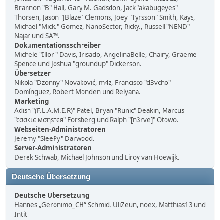
Brannon "B" Hall, Gary M. Gadsdon, Jack "akabugeyes"
Thorsen, Jason "JBlaze" Clemons, Joey "Tyrsson" Smith, Kays,
Michael "Mick." Gomez, NanoSector, Ricky., Russell "NEND"
Najar und SA™.
Dokumentationsschreiber
Michele "Illori" Davis, Irisado, AngelinaBelle, Chainy, Graeme
Spence und Joshua "groundup" Dickerson.
Übersetzer
Nikola "Dzonny" Novaković, m4z, Francisco "d3vcho"
Domínguez, Robert Monden und Relyana.
Marketing
Adish "(F.L.A.M.E.R)" Patel, Bryan "Runic" Deakin, Marcus
"cσσкιє мσηѕтєя" Forsberg und Ralph "[n3rve]" Otowo.
Webseiten-Administratoren
Jeremy "SleePy" Darwood.
Server-Administratoren
Derek Schwab, Michael Johnson und Liroy van Hoewijk.
Deutsche Übersetzung
Deutsche Übersetzung
Hannes „Geronimo_CH“ Schmid, UliZeun, noex, Matthias13 und
Intit.