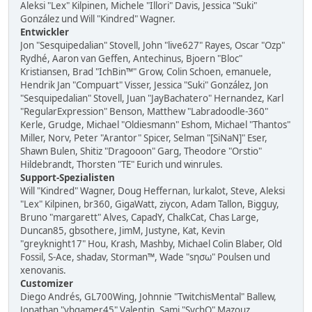
Aleksi "Lex" Kilpinen, Michele "Illori" Davis, Jessica "Suki"
González und Will "Kindred" Wagner.
Entwickler
Jon "Sesquipedalian" Stovell, John "live627" Rayes, Oscar "Ozp"
Rydhé, Aaron van Geffen, Antechinus, Bjoern "Bloc"
Kristiansen, Brad "IchBin™" Grow, Colin Schoen, emanuele,
Hendrik Jan "Compuart" Visser, Jessica "Suki" González, Jon
"Sesquipedalian" Stovell, Juan "JayBachatero" Hernandez, Karl
"RegularExpression" Benson, Matthew "Labradoodle-360"
Kerle, Grudge, Michael "Oldiesmann" Eshom, Michael "Thantos"
Miller, Norv, Peter "Arantor" Spicer, Selman "[SiNaN]" Eser,
Shawn Bulen, Shitiz "Dragooon" Garg, Theodore "Orstio"
Hildebrandt, Thorsten "TE" Eurich und winrules.
Support-Spezialisten
Will "Kindred" Wagner, Doug Heffernan, lurkalot, Steve, Aleksi
"Lex" Kilpinen, br360, GigaWatt, ziycon, Adam Tallon, Bigguy,
Bruno "margarett" Alves, CapadY, ChalkCat, Chas Large,
Duncan85, gbsothere, JimM, Justyne, Kat, Kevin
"greyknight17" Hou, Krash, Mashby, Michael Colin Blaber, Old
Fossil, S-Ace, shadav, Storman™, Wade "sησω" Poulsen und
xenovanis.
Customizer
Diego Andrés, GL700Wing, Johnnie "TwitchisMental" Ballew,
Jonathan "vbgamer45" Valentin, Sami "SychO" Mazouz,