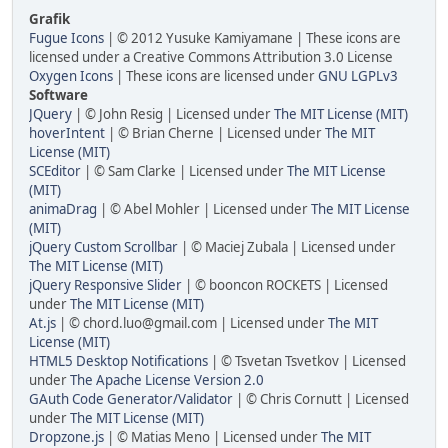
Grafik
Fugue Icons
| © 2012 Yusuke Kamiyamane | These icons are
licensed under a Creative Commons Attribution 3.0 License
Oxygen Icons
| These icons are licensed under
GNU LGPLv3
Software
JQuery
| © John Resig | Licensed under
The MIT License (MIT)
hoverIntent
| © Brian Cherne | Licensed under
The MIT
License (MIT)
SCEditor
| © Sam Clarke | Licensed under
The MIT License
(MIT)
animaDrag
| © Abel Mohler | Licensed under
The MIT License
(MIT)
jQuery Custom Scrollbar
| © Maciej Zubala | Licensed under
The MIT License (MIT)
jQuery Responsive Slider
| © booncon ROCKETS | Licensed
under
The MIT License (MIT)
At.js
| © chord.luo@gmail.com | Licensed under
The MIT
License (MIT)
HTML5 Desktop Notifications
| © Tsvetan Tsvetkov | Licensed
under
The Apache License Version 2.0
GAuth Code Generator/Validator
| © Chris Cornutt | Licensed
under
The MIT License (MIT)
Dropzone.js
| © Matias Meno | Licensed under
The MIT