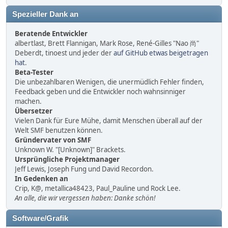
Spezieller Dank an
Beratende Entwickler
albertlast, Brett Flannigan, Mark Rose, René-Gilles "Nao 尚"
Deberdt, tinoest und jeder der
auf GitHub etwas beigetragen
hat
.
Beta-Tester
Die unbezahlbaren Wenigen, die unermüdlich Fehler finden,
Feedback geben und die Entwickler noch wahnsinniger
machen.
Übersetzer
Vielen Dank für Eure Mühe, damit Menschen überall auf der
Welt SMF benutzen können.
Gründervater von SMF
Unknown W. "[Unknown]" Brackets.
Ursprüngliche Projektmanager
Jeff Lewis, Joseph Fung und David Recordon.
In Gedenken an
Crip, K@, metallica48423, Paul_Pauline und Rock Lee.
An alle, die wir vergessen haben: Danke schön!
Software/Grafik