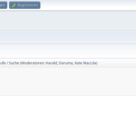
gen
Registrieren
ufe / Suche
(Moderatoren:
Harald
,
Daruma
,
Kate MacLila
)