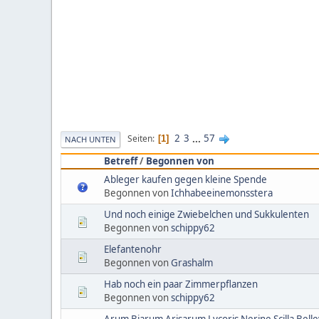
2
3
...
57
Seiten
1
NACH UNTEN
Betreff
/
Begonnen von
Ableger kaufen gegen kleine Spende
Begonnen von
Ichhabeeinemonsstera
Und noch einige Zwiebelchen und Sukkulenten
Begonnen von
schippy62
Elefantenohr
Begonnen von
Grashalm
Hab noch ein paar Zimmerpflanzen
Begonnen von
schippy62
Arum Biarum Arisarum Lycoris Nerine Scilla Belle