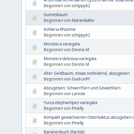
Begonnen von
schippy62
Gummibaum
Begonnen von
Marienkäfer
Kohleria Rhizome
Begonnen von
schippy62
Monstera variegata
Begonnen von
Dennis M
Monstera deliciosa variegata
Begonnen von
Dennis M
Alter Geldbaum, etwas notleidend, abzugeben
Begonnen von
GudrunPl
Abzugeben: Schwertfarn und Geweihfarn
Begonnen von
Laresie
Yucca elephantipes variegata
Begonnen von
Pinelly
Kompakt gewachsenen Osterkaktus abzugeben cir
Begonnen von
Pinelly
Bananenbuch (Rarität)