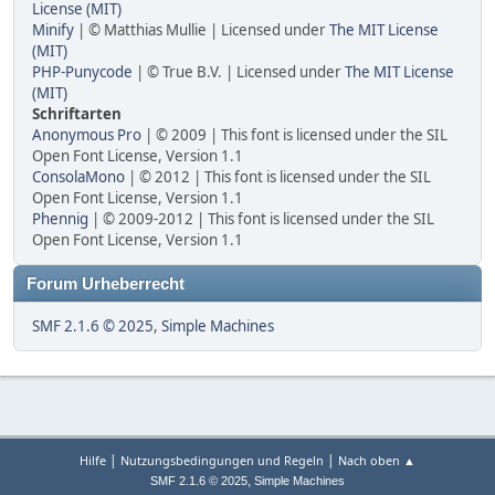
License (MIT)
Minify
| © Matthias Mullie | Licensed under
The MIT License
(MIT)
PHP-Punycode
| © True B.V. | Licensed under
The MIT License
(MIT)
Schriftarten
Anonymous Pro
| © 2009 | This font is licensed under the SIL
Open Font License, Version 1.1
ConsolaMono
| © 2012 | This font is licensed under the SIL
Open Font License, Version 1.1
Phennig
| © 2009-2012 | This font is licensed under the SIL
Open Font License, Version 1.1
Forum Urheberrecht
SMF 2.1.6 © 2025
,
Simple Machines
|
|
Hilfe
Nutzungsbedingungen und Regeln
Nach oben ▲
,
SMF 2.1.6 © 2025
Simple Machines