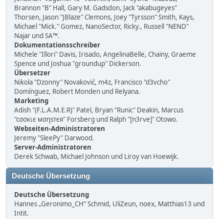
Brannon "B" Hall, Gary M. Gadsdon, Jack "akabugeyes"
Thorsen, Jason "JBlaze" Clemons, Joey "Tyrsson" Smith, Kays,
Michael "Mick." Gomez, NanoSector, Ricky., Russell "NEND"
Najar und SA™.
Dokumentationsschreiber
Michele "Illori" Davis, Irisado, AngelinaBelle, Chainy, Graeme
Spence und Joshua "groundup" Dickerson.
Übersetzer
Nikola "Dzonny" Novaković, m4z, Francisco "d3vcho"
Domínguez, Robert Monden und Relyana.
Marketing
Adish "(F.L.A.M.E.R)" Patel, Bryan "Runic" Deakin, Marcus
"cσσкιє мσηѕтєя" Forsberg und Ralph "[n3rve]" Otowo.
Webseiten-Administratoren
Jeremy "SleePy" Darwood.
Server-Administratoren
Derek Schwab, Michael Johnson und Liroy van Hoewijk.
Deutsche Übersetzung
Deutsche Übersetzung
Hannes „Geronimo_CH“ Schmid, UliZeun, noex, Matthias13 und
Intit.