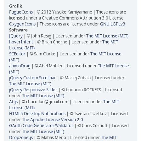
Grafik
Fugue Icons
| © 2012 Yusuke Kamiyamane | These icons are
licensed under a Creative Commons Attribution 3.0 License
Oxygen Icons
| These icons are licensed under
GNU LGPLv3
Software
JQuery
| © John Resig | Licensed under
The MIT License (MIT)
hoverIntent
| © Brian Cherne | Licensed under
The MIT
License (MIT)
SCEditor
| © Sam Clarke | Licensed under
The MIT License
(MIT)
animaDrag
| © Abel Mohler | Licensed under
The MIT License
(MIT)
jQuery Custom Scrollbar
| © Maciej Zubala | Licensed under
The MIT License (MIT)
jQuery Responsive Slider
| © booncon ROCKETS | Licensed
under
The MIT License (MIT)
At.js
| © chord.luo@gmail.com | Licensed under
The MIT
License (MIT)
HTML5 Desktop Notifications
| © Tsvetan Tsvetkov | Licensed
under
The Apache License Version 2.0
GAuth Code Generator/Validator
| © Chris Cornutt | Licensed
under
The MIT License (MIT)
Dropzone.js
| © Matias Meno | Licensed under
The MIT