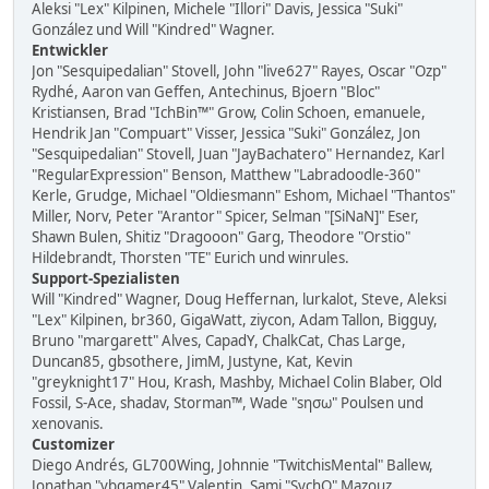
Aleksi "Lex" Kilpinen, Michele "Illori" Davis, Jessica "Suki"
González und Will "Kindred" Wagner.
Entwickler
Jon "Sesquipedalian" Stovell, John "live627" Rayes, Oscar "Ozp"
Rydhé, Aaron van Geffen, Antechinus, Bjoern "Bloc"
Kristiansen, Brad "IchBin™" Grow, Colin Schoen, emanuele,
Hendrik Jan "Compuart" Visser, Jessica "Suki" González, Jon
"Sesquipedalian" Stovell, Juan "JayBachatero" Hernandez, Karl
"RegularExpression" Benson, Matthew "Labradoodle-360"
Kerle, Grudge, Michael "Oldiesmann" Eshom, Michael "Thantos"
Miller, Norv, Peter "Arantor" Spicer, Selman "[SiNaN]" Eser,
Shawn Bulen, Shitiz "Dragooon" Garg, Theodore "Orstio"
Hildebrandt, Thorsten "TE" Eurich und winrules.
Support-Spezialisten
Will "Kindred" Wagner, Doug Heffernan, lurkalot, Steve, Aleksi
"Lex" Kilpinen, br360, GigaWatt, ziycon, Adam Tallon, Bigguy,
Bruno "margarett" Alves, CapadY, ChalkCat, Chas Large,
Duncan85, gbsothere, JimM, Justyne, Kat, Kevin
"greyknight17" Hou, Krash, Mashby, Michael Colin Blaber, Old
Fossil, S-Ace, shadav, Storman™, Wade "sησω" Poulsen und
xenovanis.
Customizer
Diego Andrés, GL700Wing, Johnnie "TwitchisMental" Ballew,
Jonathan "vbgamer45" Valentin, Sami "SychO" Mazouz,