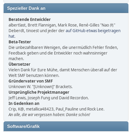
Spezieller Dank an
Beratende Entwickler
albertlast, Brett Flannigan, Mark Rose, René-Gilles "Nao 尚"
Deberdt, tinoest und jeder der
auf GitHub etwas beigetragen
hat
.
Beta-Tester
Die unbezahlbaren Wenigen, die unermüdlich Fehler finden,
Feedback geben und die Entwickler noch wahnsinniger
machen.
Übersetzer
Vielen Dank für Eure Mühe, damit Menschen überall auf der
Welt SMF benutzen können.
Gründervater von SMF
Unknown W. "[Unknown]" Brackets.
Ursprüngliche Projektmanager
Jeff Lewis, Joseph Fung und David Recordon.
In Gedenken an
Crip, K@, metallica48423, Paul_Pauline und Rock Lee.
An alle, die wir vergessen haben: Danke schön!
Software/Grafik