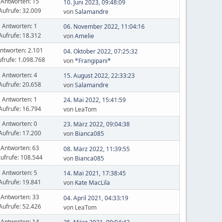
Antworten: 15
10. Juni 2023, 09:48:09
Aufrufe: 32.009
von
Salamandre
Antworten: 1
06. November 2022, 11:04:16
Aufrufe: 18.312
von
Amelie
ntworten: 2.101
04. Oktober 2022, 07:25:32
frufe: 1.098.768
von
*Frangipani*
Antworten: 4
15. August 2022, 22:33:23
Aufrufe: 20.658
von
Salamandre
Antworten: 1
24. Mai 2022, 15:41:59
Aufrufe: 16.794
von LeaTom
Antworten: 0
23. März 2022, 09:04:38
Aufrufe: 17.200
von
Bianca085
Antworten: 63
08. März 2022, 11:39:55
ufrufe: 108.544
von
Bianca085
Antworten: 5
14. Mai 2021, 17:38:45
Aufrufe: 19.841
von
Kate MacLila
Antworten: 33
04. April 2021, 04:33:19
Aufrufe: 52.426
von LeaTom
Antworten: 14