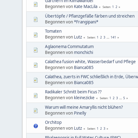
Gärtnern im Klimawandel
Begonnen von
Kate MacLila
1
2
Seiten
Übertöpfe / Pflanzgefäße färben und streichen
Begonnen von
*Frangipani*
Tomaten
Begonnen von
Lutz
1
2
3
...
141
Seiten
Aglaonema Commutatum
Begonnen von
monchichi
Calathea fusion white, Wasserbedarf und Pflege
Begonnen von
Bianca085
Calathea, zuerts in FWC schließlich in Erde, Üb
Begonnen von
Bianca085
Radikaler Schnitt beim Ficus ??
Begonnen von
kleinezicke
1
2
3
...
5
Seiten
Warum will meine Amaryllis nicht blühen?
Begonnen von
Pinelly
Orchitop
Begonnen von
Lutz
1
2
3
Seiten
Phalaenopsis in Full Water Culture (FWC)