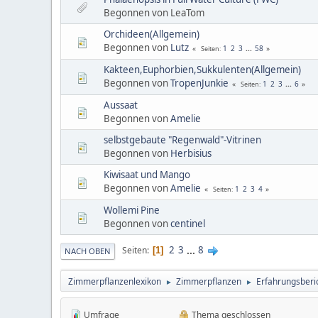
Begonnen von LeaTom
Orchideen(Allgemein)
Begonnen von
Lutz
1
2
3
...
58
Seiten
Kakteen,Euphorbien,Sukkulenten(Allgemein)
Begonnen von
TropenJunkie
1
2
3
...
6
Seiten
Aussaat
Begonnen von
Amelie
selbstgebaute "Regenwald"-Vitrinen
Begonnen von
Herbisius
Kiwisaat und Mango
Begonnen von
Amelie
1
2
3
4
Seiten
Wollemi Pine
Begonnen von
centinel
2
3
...
8
Seiten
1
NACH OBEN
Zimmerpflanzenlexikon
Zimmerpflanzen
Erfahrungsberi
►
►
Umfrage
Thema geschlossen