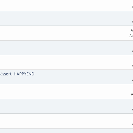
A
Au
erwässert, HAPPYEND
A