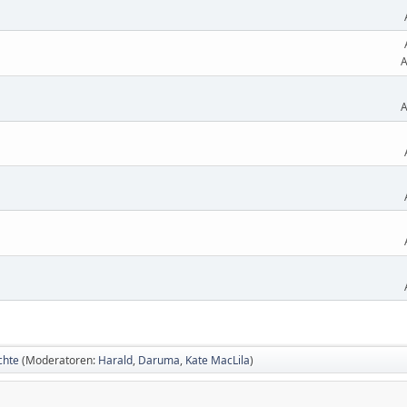
A
A
chte
(Moderatoren:
Harald
,
Daruma
,
Kate MacLila
)