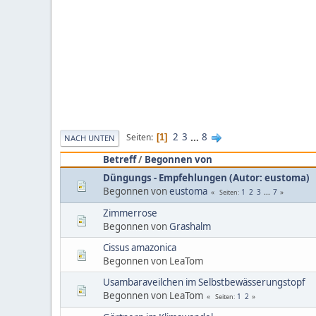
2
3
...
8
Seiten
1
NACH UNTEN
Betreff
/
Begonnen von
Düngungs - Empfehlungen (Autor: eustoma)
Begonnen von
eustoma
1
2
3
...
7
Seiten
Zimmerrose
Begonnen von
Grashalm
Cissus amazonica
Begonnen von LeaTom
Usambaraveilchen im Selbstbewässerungstopf
Begonnen von LeaTom
1
2
Seiten