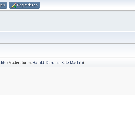
gen
Registrieren
chte
(Moderatoren:
Harald
,
Daruma
,
Kate MacLila
)