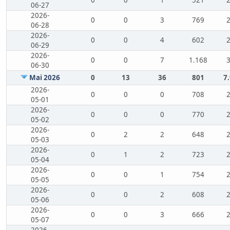
0
0
1
521
06-27
2026-
0
0
3
769
06-28
2026-
0
0
4
602
06-29
2026-
0
0
7
1.168
06-30
Mai 2026
0
13
36
801
7
2026-
0
0
0
708
05-01
2026-
0
0
0
770
05-02
2026-
0
2
2
648
05-03
2026-
0
1
2
723
05-04
2026-
0
0
1
754
05-05
2026-
0
0
2
608
05-06
2026-
0
0
3
666
05-07