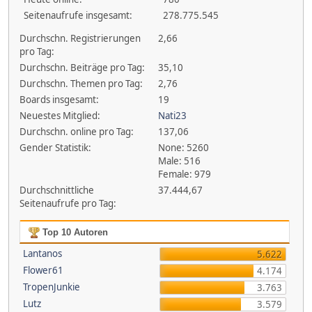
Seitenaufrufe insgesamt:
278.775.545
Durchschn. Registrierungen
2,66
pro Tag:
Durchschn. Beiträge pro Tag:
35,10
Durchschn. Themen pro Tag:
2,76
Boards insgesamt:
19
Neuestes Mitglied:
Nati23
Durchschn. online pro Tag:
137,06
Gender Statistik:
None: 5260
Male: 516
Female: 979
Durchschnittliche
37.444,67
Seitenaufrufe pro Tag:
Top 10 Autoren
Lantanos
5.622
Flower61
4.174
TropenJunkie
3.763
Lutz
3.579