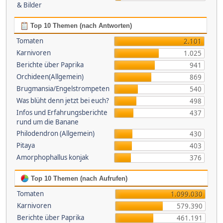
& Bilder
Top 10 Themen (nach Antworten)
Tomaten
2.101
Karnivoren
1.025
Berichte über Paprika
941
Orchideen(Allgemein)
869
Brugmansia/Engelstrompeten
540
Was blüht denn jetzt bei euch?
498
Infos und Erfahrungsberichte
437
rund um die Banane
Philodendron (Allgemein)
430
Pitaya
403
Amorphophallus konjak
376
Top 10 Themen (nach Aufrufen)
Tomaten
1.099.030
Karnivoren
579.390
Berichte über Paprika
461.191