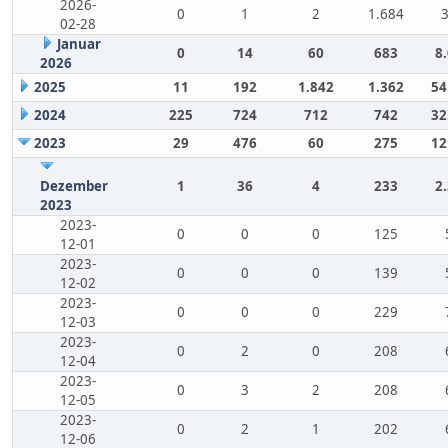
2026-
0
1
2
1.684
02-28
Januar
0
14
60
683
8
2026
2025
11
192
1.842
1.362
54
2024
225
724
712
742
32
2023
29
476
60
275
12
Dezember
1
36
4
233
2
2023
2023-
0
0
0
125
12-01
2023-
0
0
0
139
12-02
2023-
0
0
0
229
12-03
2023-
0
2
0
208
12-04
2023-
0
3
2
208
12-05
2023-
0
2
1
202
12-06