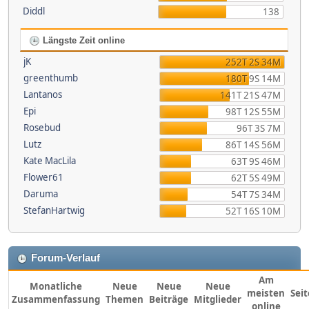
Diddl
138
Längste Zeit online
jK
252T 2S 34M
greenthumb
180T 9S 14M
Lantanos
141T 21S 47M
Epi
98T 12S 55M
Rosebud
96T 3S 7M
Lutz
86T 14S 56M
Kate MacLila
63T 9S 46M
Flower61
62T 5S 49M
Daruma
54T 7S 34M
StefanHartwig
52T 16S 10M
Forum-Verlauf
Am
Monatliche
Neue
Neue
Neue
meisten
Sei
Zusammenfassung
Themen
Beiträge
Mitglieder
online