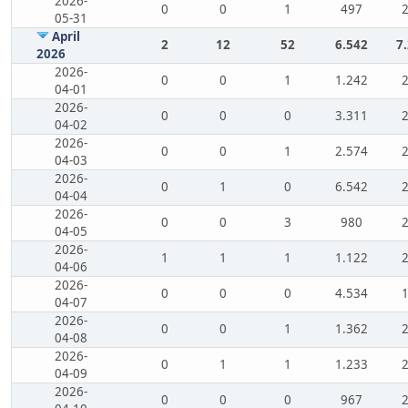
2026-
0
0
1
497
05-31
April
2
12
52
6.542
7
2026
2026-
0
0
1
1.242
04-01
2026-
0
0
0
3.311
04-02
2026-
0
0
1
2.574
04-03
2026-
0
1
0
6.542
04-04
2026-
0
0
3
980
04-05
2026-
1
1
1
1.122
04-06
2026-
0
0
0
4.534
04-07
2026-
0
0
1
1.362
04-08
2026-
0
1
1
1.233
04-09
2026-
0
0
0
967