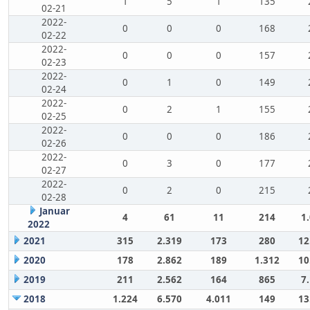
1
5
1
135
02-21
2022-
0
0
0
168
02-22
2022-
0
0
0
157
02-23
2022-
0
1
0
149
02-24
2022-
0
2
1
155
02-25
2022-
0
0
0
186
02-26
2022-
0
3
0
177
02-27
2022-
0
2
0
215
02-28
Januar
4
61
11
214
1
2022
2021
315
2.319
173
280
12
2020
178
2.862
189
1.312
10
2019
211
2.562
164
865
7
2018
1.224
6.570
4.011
149
13