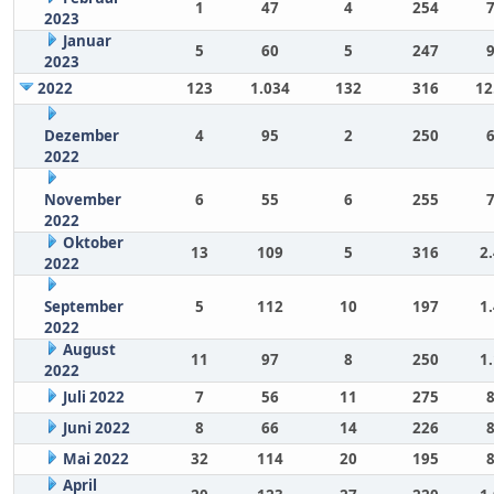
1
47
4
254
2023
Januar
5
60
5
247
2023
2022
123
1.034
132
316
12
Dezember
4
95
2
250
2022
November
6
55
6
255
2022
Oktober
13
109
5
316
2
2022
September
5
112
10
197
1
2022
August
11
97
8
250
1
2022
Juli 2022
7
56
11
275
Juni 2022
8
66
14
226
Mai 2022
32
114
20
195
April