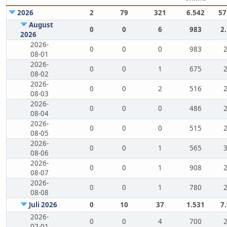
2026
2
79
321
6.542
57
August
0
0
6
983
2
2026
2026-
0
0
0
983
08-01
2026-
0
0
1
675
08-02
2026-
0
0
2
516
08-03
2026-
0
0
0
486
08-04
2026-
0
0
0
515
08-05
2026-
0
0
1
565
08-06
2026-
0
0
1
908
08-07
2026-
0
0
1
780
08-08
Juli 2026
0
10
37
1.531
7
2026-
0
0
4
700
07-01