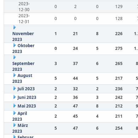
2023-
0
2
0
129
12-30
2023-
0
0
0
128
12-31
November
1
21
8
226
1
2023
Oktober
0
24
5
275
1
2023
September
3
37
6
265
2023
August
5
44
5
217
2023
Juli 2023
2
32
2
236
Juni 2023
2
36
3
242
Mai 2023
2
47
8
212
April
2
45
4
211
2023
März
5
47
6
254
2023
Februar