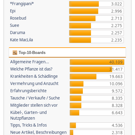
*Frangipani*
3.022
Epi
2.996
Rosebud
2.713
Suee
2.275
Daruma
2.257
Kate MacLila
2.235
Top-10-Boards
Allgemeine Fragen...
40.109
Welche Pflanze ist das?
31.417
Krankheiten & Schädlinge
19.663
Vermehrung und Anzucht
10.096
Erfahrungsberichte
9.572
Tausche / Verkaufe / Suche
8.335
Mitglieder stellen sich vor
8.328
Kübel-, Garten- und
6.643
Nutzpflanzen
Tipps, Tricks & Infos
4.536
Neue Artikel, Beschreibungen
2.318