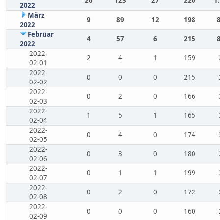
20
123
27
220
1
2022
März
9
89
12
198
2022
Februar
4
57
6
215
2022
2022-
2
4
1
159
02-01
2022-
0
0
0
215
02-02
2022-
0
2
0
166
02-03
2022-
1
5
1
165
02-04
2022-
0
4
0
174
02-05
2022-
0
3
0
180
02-06
2022-
0
1
1
199
02-07
2022-
0
2
0
172
02-08
2022-
0
0
0
160
02-09