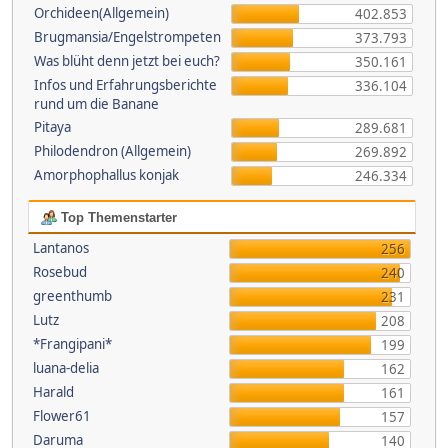
Orchideen(Allgemein)
402.853
Brugmansia/Engelstrompeten
373.793
Was blüht denn jetzt bei euch?
350.161
Infos und Erfahrungsberichte
336.104
rund um die Banane
Pitaya
289.681
Philodendron (Allgemein)
269.892
Amorphophallus konjak
246.334
Top Themenstarter
Lantanos
256
Rosebud
240
greenthumb
231
Lutz
208
*Frangipani*
199
luana-delia
162
Harald
161
Flower61
157
Daruma
140