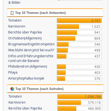
& Bilder
Top 10 Themen (nach Antworten)
Tomaten
2.101
Karnivoren
1.025
Berichte über Paprika
941
Orchideen(Allgemein)
869
Brugmansia/Engelstrompeten
540
Was blüht denn jetzt bei euch?
498
Infos und Erfahrungsberichte
437
rund um die Banane
Philodendron (Allgemein)
430
Pitaya
403
Amorphophallus konjak
376
Top 10 Themen (nach Aufrufen)
Tomaten
1.098.708
Karnivoren
579.118
Berichte über Paprika
460.909