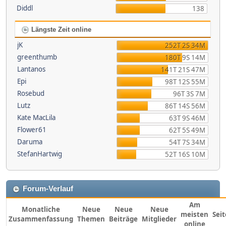
Diddl
138
Längste Zeit online
jK
252T 2S 34M
greenthumb
180T 9S 14M
Lantanos
141T 21S 47M
Epi
98T 12S 55M
Rosebud
96T 3S 7M
Lutz
86T 14S 56M
Kate MacLila
63T 9S 46M
Flower61
62T 5S 49M
Daruma
54T 7S 34M
StefanHartwig
52T 16S 10M
Forum-Verlauf
Am
Monatliche
Neue
Neue
Neue
meisten
Sei
Zusammenfassung
Themen
Beiträge
Mitglieder
online