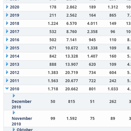
2020
178
2.862
189
1.312
10
2019
211
2.562
164
865
7
2018
1.224
6.570
4.011
149
13
2017
532
8.760
2.358
96
10
2016
502
7.141
945
110
8
2015
671
10.672
1.338
109
8
2014
842
13.328
1.407
160
5
2013
888
13.907
620
109
4
2012
1.383
20.719
734
604
5
2011
1.563
20.677
722
242
5
2010
1.718
20.662
801
1.033
4
Dezember
50
815
51
262
2010
November
99
1.592
75
89
2010
Oktober