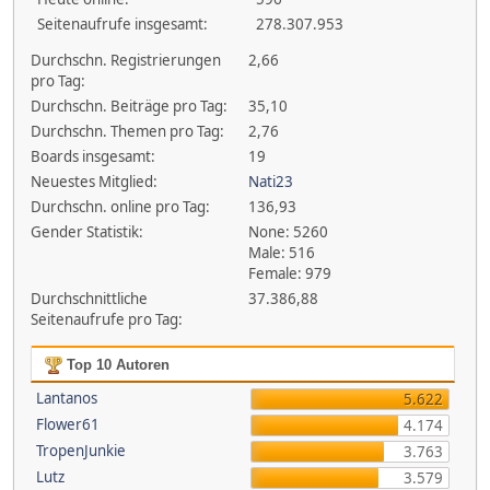
Seitenaufrufe insgesamt:
278.307.953
Durchschn. Registrierungen
2,66
pro Tag:
Durchschn. Beiträge pro Tag:
35,10
Durchschn. Themen pro Tag:
2,76
Boards insgesamt:
19
Neuestes Mitglied:
Nati23
Durchschn. online pro Tag:
136,93
Gender Statistik:
None: 5260
Male: 516
Female: 979
Durchschnittliche
37.386,88
Seitenaufrufe pro Tag:
Top 10 Autoren
Lantanos
5.622
Flower61
4.174
TropenJunkie
3.763
Lutz
3.579