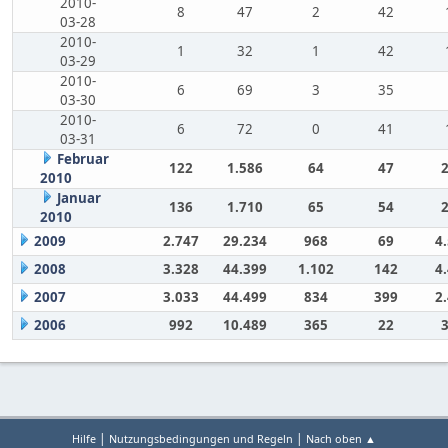
2010-
8
47
2
42
03-28
2010-
1
32
1
42
03-29
2010-
6
69
3
35
03-30
2010-
6
72
0
41
03-31
Februar
122
1.586
64
47
2010
Januar
136
1.710
65
54
2010
2009
2.747
29.234
968
69
4
2008
3.328
44.399
1.102
142
4
2007
3.033
44.499
834
399
2
2006
992
10.489
365
22
|
|
Hilfe
Nutzungsbedingungen und Regeln
Nach oben ▲