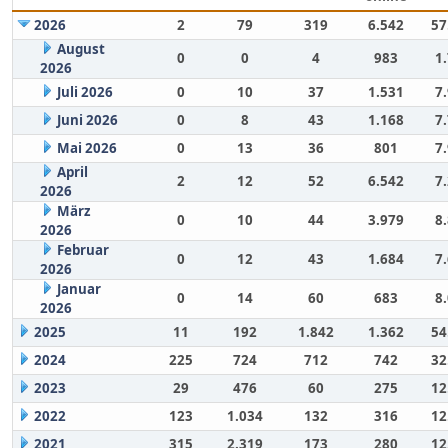
2026
2
79
319
6.542
57
August
0
0
4
983
1
2026
Juli 2026
0
10
37
1.531
7
Juni 2026
0
8
43
1.168
7
Mai 2026
0
13
36
801
7
April
2
12
52
6.542
7
2026
März
0
10
44
3.979
8
2026
Februar
0
12
43
1.684
7
2026
Januar
0
14
60
683
8
2026
2025
11
192
1.842
1.362
54
2024
225
724
712
742
32
2023
29
476
60
275
12
2022
123
1.034
132
316
12
2021
315
2.319
173
280
12