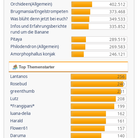
Orchideen(Allgemein)
402.512
Brugmansia/Engelstrompeten
373.468
Was blüht denn jetzt bei euch?
349.533
Infos und Erfahrungsberichte
335.852
rund um die Banane
Pitaya
289.519
Philodendron (Allgemein)
269.583
Amorphophallus konjak
246.121
Top Themenstarter
Lantanos
256
Rosebud
240
greenthumb
231
Lutz
208
*Frangipani*
199
luana-delia
162
Harald
161
Flower61
157
Daruma
140