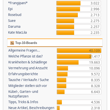
*Frangipani*
3.022
Epi
2.996
Rosebud
2.713
Suee
2.275
Daruma
2.257
Kate MacLila
2.235
Top-10-Boards
Allgemeine Fragen...
40.109
Welche Pflanze ist das?
31.417
Krankheiten & Schädlinge
19.663
Vermehrung und Anzucht
10.096
Erfahrungsberichte
9.572
Tausche / Verkaufe / Suche
8.335
Mitglieder stellen sich vor
8.328
Kübel-, Garten- und
6.643
Nutzpflanzen
Tipps, Tricks & Infos
4.536
Neue Artikel, Beschreibungen
2.318