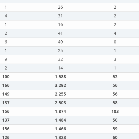
1
26
2
4
31
2
1
16
2
2
41
4
6
49
0
1
25
1
9
32
3
2
14
1
100
1.588
52
166
3.292
56
149
2.255
56
137
2.503
58
156
1.874
103
137
1.484
50
156
1.466
59
126
1.323
60