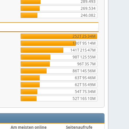
289.493
269.534
246.082
252T 2S 34M
180T 9S 14M
141T 21S 47M
98T 12S 55M
96T 3S 7M
86T 14S 56M
63T 9S 46M
62T 5S 49M
54T 7S 34M
52T 16S 10M
Am meisten online
Seitenaufrufe