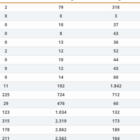
2
79
318
0
0
3
0
10
37
0
8
43
0
13
36
2
12
52
0
10
44
0
12
43
0
14
60
11
192
1.842
225
724
712
29
476
60
123
1.034
132
315
2.319
173
178
2.862
189
211
2.562
164