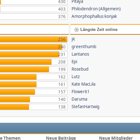
Pitaya
430
Philodendron (Allgemein)
403
Amorphophallus konjak
376
Längste Zeit online
jK
256
greenthumb
240
Lantanos
231
Epi
208
Rosebud
199
Lutz
162
Kate MacLila
161
Flower61
157
Daruma
140
StefanHartwig
138
e Themen
Neue Beiträge
Neue Mitglieder