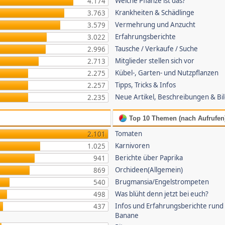
Welche Pflanze ist das?
4.174
Krankheiten & Schädlinge
3.763
Vermehrung und Anzucht
3.579
Erfahrungsberichte
3.022
Tausche / Verkaufe / Suche
2.996
Mitglieder stellen sich vor
2.713
Kübel-, Garten- und Nutzpflanzen
2.275
Tipps, Tricks & Infos
2.257
Neue Artikel, Beschreibungen & Bi
2.235
Top 10 Themen (nach Aufrufen
Tomaten
2.101
Karnivoren
1.025
Berichte über Paprika
941
Orchideen(Allgemein)
869
Brugmansia/Engelstrompeten
540
Was blüht denn jetzt bei euch?
498
Infos und Erfahrungsberichte rund
437
Banane