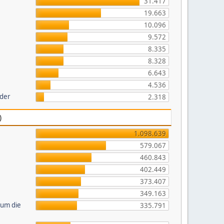
31.417
19.663
10.096
9.572
8.335
8.328
6.643
4.536
lder
2.318
)
1.098.639
579.067
460.843
402.449
373.407
349.163
 um die
335.791