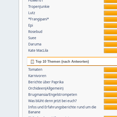
Flower61
TropenJunkie
Lutz
*Frangipani*
Epi
Rosebud
Suee
Daruma
Kate MacLila
Top 10 Themen (nach Antworten)
Tomaten
Karnivoren
Berichte über Paprika
Orchideen(Allgemein)
Brugmansia/Engelstrompeten
Was blüht denn jetzt bei euch?
Infos und Erfahrungsberichte rund um die
Banane