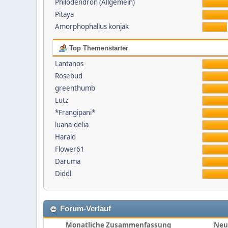
Philodendron (Allgemein)
Pitaya
Amorphophallus konjak
Top Themenstarter
Lantanos
Rosebud
greenthumb
Lutz
*Frangipani*
luana-delia
Harald
Flower61
Daruma
Diddl
Forum-Verlauf
Monatliche Zusammenfassung
Neu