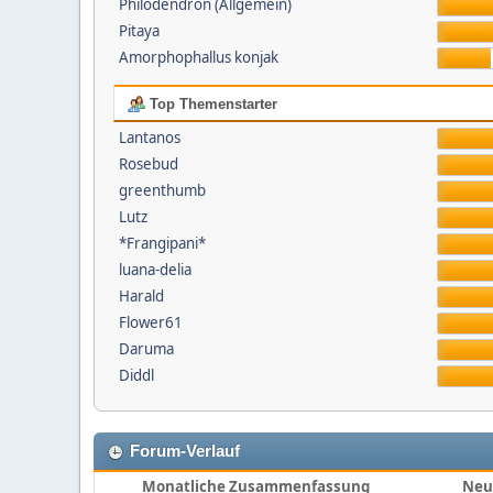
Philodendron (Allgemein)
Pitaya
Amorphophallus konjak
Top Themenstarter
Lantanos
Rosebud
greenthumb
Lutz
*Frangipani*
luana-delia
Harald
Flower61
Daruma
Diddl
Forum-Verlauf
Monatliche Zusammenfassung
Neu