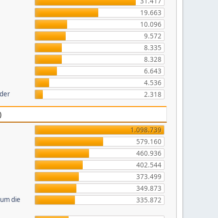
31.417
19.663
10.096
9.572
8.335
8.328
6.643
4.536
lder
2.318
)
1.098.739
579.160
460.936
402.544
373.499
349.873
 um die
335.872