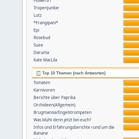
Flower61
TropenJunkie
Lutz
*Frangipani*
Epi
Rosebud
Suee
Daruma
Kate MacLila
Top 10 Themen (nach Antworten)
Tomaten
Karnivoren
Berichte über Paprika
Orchideen(Allgemein)
Brugmansia/Engelstrompeten
Was blüht denn jetzt bei euch?
Infos und Erfahrungsberichte rund um die
Banane