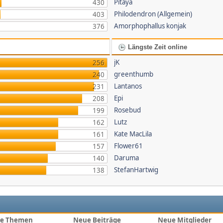
Pitaya
430
Philodendron (Allgemein)
403
Amorphophallus konjak
376
Längste Zeit online
jK
256
greenthumb
240
Lantanos
231
Epi
208
Rosebud
199
Lutz
162
Kate MacLila
161
Flower61
157
Daruma
140
StefanHartwig
138
e Themen
Neue Beiträge
Neue Mitglieder