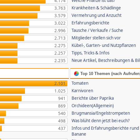
Welche Pflanze ist das?
4.174
Krankheiten & Schädlinge
3.763
Vermehrung und Anzucht
3.579
Erfahrungsberichte
3.022
Tausche / Verkaufe / Suche
2.996
Mitglieder stellen sich vor
2.713
Kübel-, Garten- und Nutzpflanzen
2.275
Tipps, Tricks & Infos
2.257
Neue Artikel, Beschreibungen & Bi
2.235
Top 10 Themen (nach Aufrufen
Tomaten
2.101
Karnivoren
1.025
Berichte über Paprika
941
Orchideen(Allgemein)
869
Brugmansia/Engelstrompeten
540
Was blüht denn jetzt bei euch?
498
Infos und Erfahrungsberichte rund
437
Banane