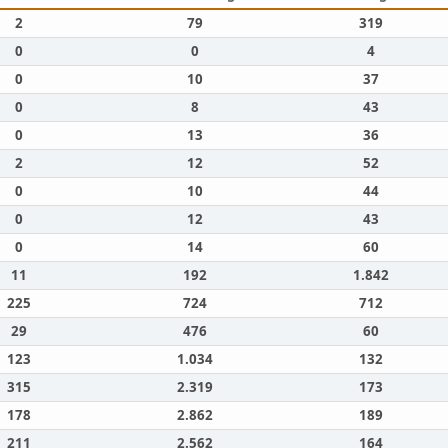
2
79
319
0
0
4
0
10
37
0
8
43
0
13
36
2
12
52
0
10
44
0
12
43
0
14
60
11
192
1.842
225
724
712
29
476
60
123
1.034
132
315
2.319
173
178
2.862
189
211
2.562
164