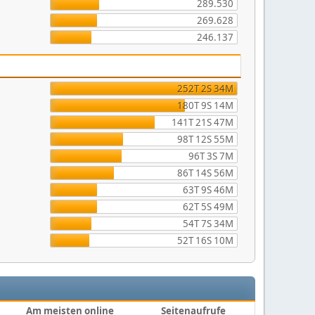
289.530
269.628
246.137
252T 2S 34M
180T 9S 14M
141T 21S 47M
98T 12S 55M
96T 3S 7M
86T 14S 56M
63T 9S 46M
62T 5S 49M
54T 7S 34M
52T 16S 10M
Am meisten online
Seitenaufrufe