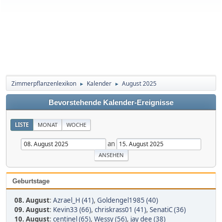
Zimmerpflanzenlexikon
Kalender
August 2025
►
►
Bevorstehende Kalender-Ereignisse
LISTE
MONAT
WOCHE
an
Geburtstage
08. August
:
Azrael_H (41)
,
Goldengel1985 (40)
09. August
:
Kevin33 (66)
,
chriskrass01 (41)
,
SenatiC (36)
10. August
:
centinel (65)
,
Wessy (56)
,
jay dee (38)