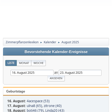
Zimmerpflanzenlexikon
Kalender
August 2025
►
►
Bevorstehende Kalender-Ereignisse
LISTE
MONAT
WOCHE
an
Geburtstage
16. August
:
4acespace (53)
17. August
:
ulna8 (65)
,
zitrone (40)
18. August
:
boti46 (79)
,
Linda20 (43)