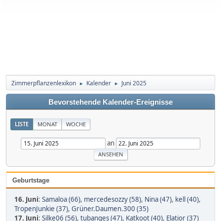
Zimmerpflanzenlexikon
Kalender
Juni 2025
►
►
Bevorstehende Kalender-Ereignisse
LISTE
MONAT
WOCHE
an
Geburtstage
16. Juni
:
Samaloa (66)
,
mercedesozzy (58)
,
Nina (47)
,
kell (40)
,
TropenJunkie (37)
,
Grüner.Daumen.300 (35)
17. Juni
:
Silke06 (56)
,
tubanges (47)
,
Katkoot (40)
,
Elatior (37)