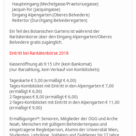
Haupteingang (Mechelgasse/Praetoriusgasse)
Jacquin-Tor (Jacquingasse)
Eingang Alpengarten (Oberes Belvedere)
Reitertor (Durchgang Belvederegarten)
Ein Teil des Botanischen Gartens ist während der
Raritätenbörse über den Eingang Alpengarten/Oberes
Belvedere gratis zugänglich.
Eintritt bei Raritätenbörse 2018
Kassenöffnung ab 9:15 Uhr (kein Bankomat)
(nur Barzahlung, kein Verkauf von Kombitickets)
Tageskarte € 5,00 (ermäßigt € 4,00)
Tages-Kombiticket mit Eintritt in den Alpengarten € 7,00
(ermäßigt € 6,00)
2-Tagespass € 8,00 (ermäßigt € 6,00)
2-Tages-Kombiticket mit Eintritt in den Alpengarten € 11,00
(ermäßigt € 9,00)
Ermäßigungen*: Senioren, Mitglieder der ÖGG und Arche
Noah, Menschen mit gültigem Behindertenpass und
eingetragene Begleitperson, Alumni der Universität Wien,
Studenten, Lehrlinge, Soldaten und Zivildiener bis 27 Jahre