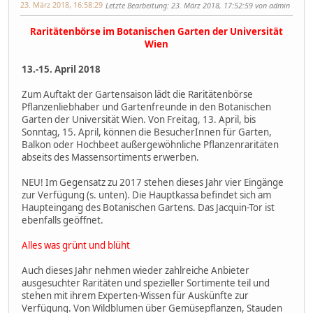
23. März 2018, 16:58:29
Letzte Bearbeitung
: 23. März 2018, 17:52:59 von admin
Raritätenbörse im Botanischen Garten der Universität
Wien
13.-15. April 2018
Zum Auftakt der Gartensaison lädt die Raritätenbörse
Pflanzenliebhaber und Gartenfreunde in den Botanischen
Garten der Universität Wien. Von Freitag, 13. April, bis
Sonntag, 15. April, können die BesucherInnen für Garten,
Balkon oder Hochbeet außergewöhnliche Pflanzenraritäten
abseits des Massensortiments erwerben.
NEU! Im Gegensatz zu 2017 stehen dieses Jahr vier Eingänge
zur Verfügung (s. unten). Die Hauptkassa befindet sich am
Haupteingang des Botanischen Gartens. Das Jacquin-Tor ist
ebenfalls geöffnet.
Alles was grünt und blüht
Auch dieses Jahr nehmen wieder zahlreiche Anbieter
ausgesuchter Raritäten und spezieller Sortimente teil und
stehen mit ihrem Experten-Wissen für Auskünfte zur
Verfügung. Von Wildblumen über Gemüsepflanzen, Stauden