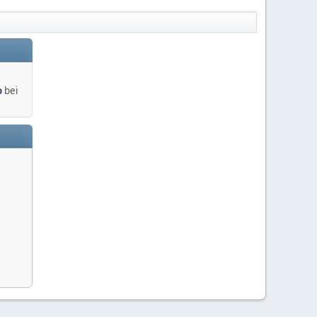
o
bei